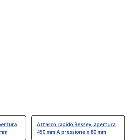
pertura
Attacco rapido Bessey, apertura
 mm
450 mm A pressione x 80 mm