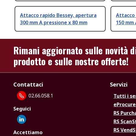
Attacco rapido Bessey, apertura
Attacco 
300 mm A pressione x 80 mm
150 mm 
Rimani aggiornato sulle novità d
prodotto e sulle nostre offerte!
Contattaci
Servizi
02.66.058.1
Tutti i se
eProcur
Seguici
RS Purc
RS Scan
RS Vend
Accettiamo