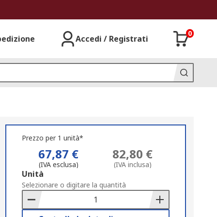
0
pedizione
Accedi / Registrati
Prezzo per 1 unità*
67,87 €
82,80 €
(IVA esclusa)
(IVA inclusa)
Add
Unità
to
Selezionare o digitare la quantità
Basket