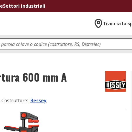
ne
Settori industriali
Traccia la s
ertura 600 mm A
Costruttore
:
Bessey