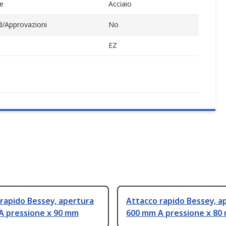
le
Acciaio
d/Approvazioni
No
EZ
rapido Bessey, apertura
Attacco rapido Bessey, a
A pressione x 90 mm
600 mm A pressione x 80