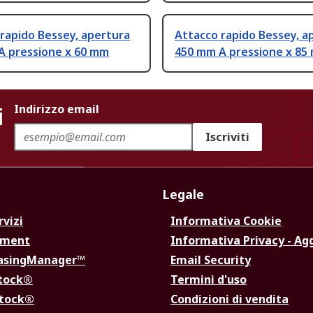
rapido Bessey, apertura
Attacco rapido Bessey, a
A pressione x 60 mm
450 mm A pressione x 85
i
Indirizzo email
Iscriviti
Legale
rvizi
Informativa Cookie
ement
Informativa Privacy - Ag
hasingManager™
Email Security
Stock®
Termini d'uso
Stock®
Condizioni di vendita