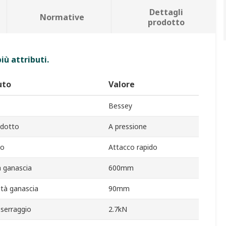
Dettagli
Normative
prodotto
iù attributi.
uto
Valore
Bessey
odotto
A pressione
po
Attacco rapido
a ganascia
600mm
ità ganascia
90mm
 serraggio
2.7kN