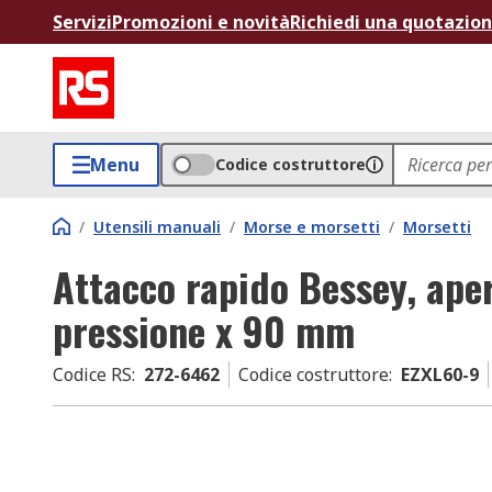
Servizi
Promozioni e novità
Richiedi una quotazio
Menu
Codice costruttore
/
Utensili manuali
/
Morse e morsetti
/
Morsetti
Attacco rapido Bessey, ap
pressione x 90 mm
Codice RS
:
272-6462
Codice costruttore
:
EZXL60-9