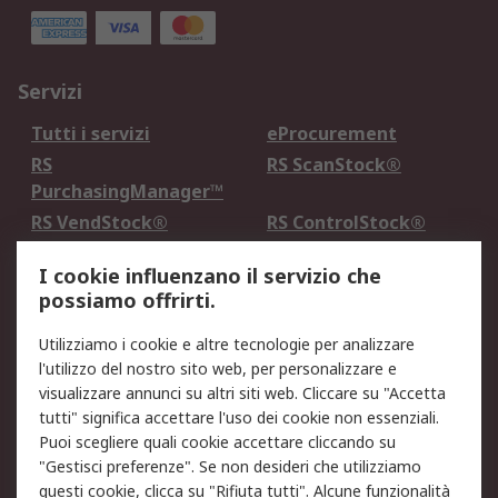
Servizi
Tutti i servizi
eProcurement
RS
RS ScanStock®
PurchasingManager™
RS VendStock®
RS ControlStock®
Servizio di taratura
MePA
I cookie influenzano il servizio che
possiamo offrirti.
Legale
Utilizziamo i cookie e altre tecnologie per analizzare
Informativa Cookie
Informativa Privacy -
l'utilizzo del nostro sito web, per personalizzare e
Aggiornata
visualizzare annunci su altri siti web. Cliccare su "Accetta
Email Security
Termini d'uso
tutti" significa accettare l'uso dei cookie non essenziali.
Condizioni di vendita
Condizioni generali di
Puoi scegliere quali cookie accettare cliccando su
servizio
"Gestisci preferenze". Se non desideri che utilizziamo
questi cookie, clicca su "Rifiuta tutti". Alcune funzionalità