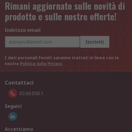
Rimani aggiornato sulle novità di
prodotto e sulle nostre offerte!
Indirizzo email
Iscriviti
I dati personali forniti saranno trattati in linea con la
nostra
Politica sulla Privacy
.
Contattaci
02.66.058.1
Seguici
Accettiamo