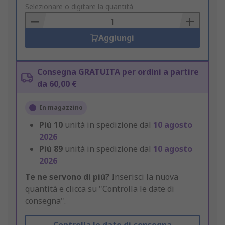
to
Selezionare o digitare la quantità
Basket
Aggiungi
Consegna GRATUITA per ordini a partire
da 60,00 €
In magazzino
Più
10
unità in spedizione dal
10 agosto
2026
Più
89
unità in spedizione dal
10 agosto
2026
Te ne servono di più?
Inserisci la nuova
quantità e clicca su "Controlla le date di
consegna".