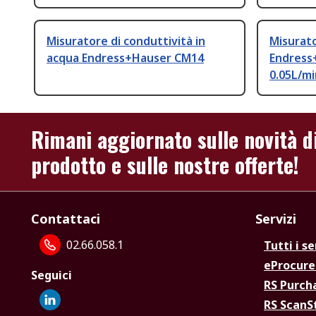
Misuratore di conduttività in
Misurato
acqua Endress+Hauser CM14
Endress
0.05L/mi
Rimani aggiornato sulle novità d
prodotto e sulle nostre offerte!
Contattaci
Servizi
02.66.058.1
Tutti i se
eProcur
Seguici
RS Purc
RS Scan