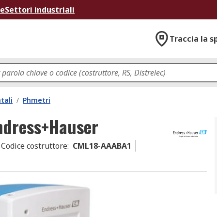
ne
Settori industriali
Traccia la s
tali
/
Phmetri
ndress+Hauser
Codice costruttore
:
CML18-AAABA1