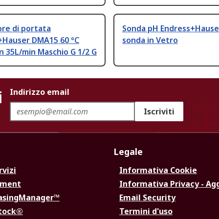
re di portata
Sonda pH Endress+Hause
+Hauser DMA15 60 °C
sonda in Vetro
n 35L/min Maschio G 1/2 G
i
Indirizzo email
Iscriviti
Legale
rvizi
Informativa Cookie
ement
Informativa Privacy - Ag
hasingManager™
Email Security
Stock®
Termini d'uso