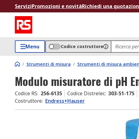
Servizi
Promozioni e novità
Richiedi una quotazio
Menu
Codice costruttore
/
Strumenti di misura
/
Strumenti di misura ambien
Modulo misuratore di pH E
Codice RS
:
256-6135
Codice Distrelec
:
303-51-175
Costruttore
:
Endress+Hauser