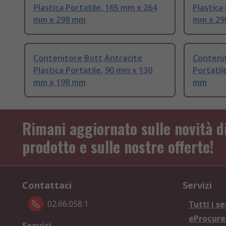
Plastica Portatile, 165 mm x 264
Plastica
mm x 298 mm
mm x 2
Contenitore Bott Antracite
Contenit
Plastica Portatile, 90 mm x 130
Portatil
mm x 198 mm
mm
Rimani aggiornato sulle novità d
prodotto e sulle nostre offerte!
Contattaci
Servizi
02.66.058.1
Tutti i se
eProcur
Seguici