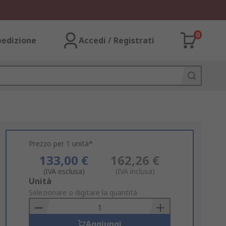
0
pedizione
Accedi / Registrati
Prezzo per 1 unità*
133,00 €
162,26 €
(IVA esclusa)
(IVA inclusa)
Add
Unità
to
Selezionare o digitare la quantità
Basket
Aggiungi