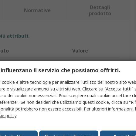
Dettagli
Normative
prodotto
iù attributi.
buto
Valore
o
Bott
 influenzano il servizio che possiamo offrirti.
rodotto
Contenitore
i cookie e altre tecnologie per analizzare l'utilizzo del nostro sito web
ipo
Contenitore
re e visualizzare annunci su altri siti web. Cliccare su "Accetta tutti" s
'uso dei cookie non essenziali. Puoi scegliere quali cookie accettare c
le
Sì
eferenze". Se non desideri che utilizziamo questi cookie, clicca su "Rifi
onalità potrebbero non essere accessibili. Per ulteriori informazioni, l
le contenitore
Plastica
ie policy
.
a complessiva
165mm