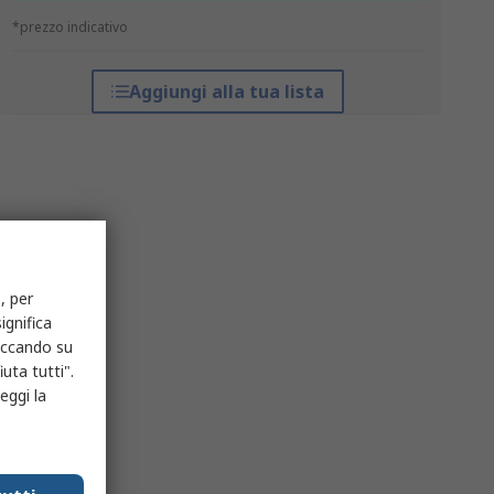
*prezzo indicativo
Aggiungi alla tua lista
, per
ignifica
liccando su
uta tutti".
eggi la