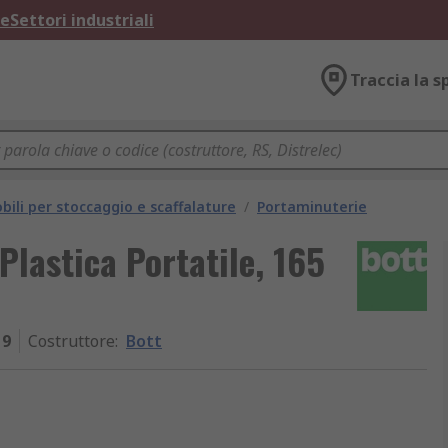
ne
Settori industriali
Traccia la s
bili per stoccaggio e scaffalature
/
Portaminuterie
Plastica Portatile, 165
19
Costruttore
:
Bott