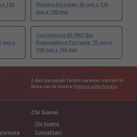
m x 130
Plastica Portatile, 65 mm x 130
mm x 100 mm
o
Contenitore RS PRO Blu
75 mm x
Polipropilene Portatile, 75 mm x
100 mm x 165 mm
I dati personali forniti saranno trattati in
linea con la nostra
Politica sulla Privacy
.
Chi Siamo
Chi Siamo
giornata
Contattaci