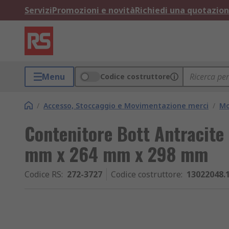
Servizi
Promozioni e novità
Richiedi una quotazio
Menu
Codice costruttore
/
Accesso, Stoccaggio e Movimentazione merci
/
Mo
Contenitore Bott Antracite 
mm x 264 mm x 298 mm
Codice RS
:
272-3727
Codice costruttore
:
13022048.