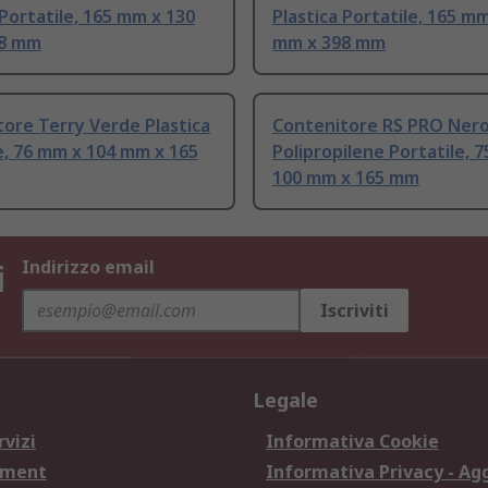
 Portatile, 165 mm x 130
Plastica Portatile, 165 m
98 mm
mm x 398 mm
ore Terry Verde Plastica
Contenitore RS PRO Ner
e, 76 mm x 104 mm x 165
Polipropilene Portatile, 
100 mm x 165 mm
i
Indirizzo email
Iscriviti
Legale
rvizi
Informativa Cookie
ement
Informativa Privacy - Ag