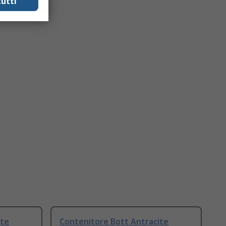
utti
ite
Contenitore Bott Antracite