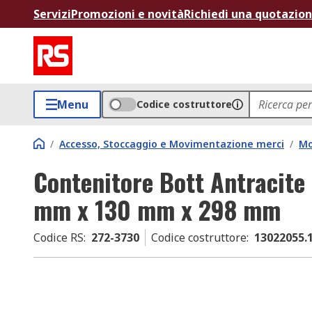
Servizi
Promozioni e novità
Richiedi una quotazio
Menu
Codice costruttore
/
Accesso, Stoccaggio e Movimentazione merci
/
Mo
Contenitore Bott Antracite 
mm x 130 mm x 298 mm
Codice RS
:
272-3730
Codice costruttore
:
13022055.