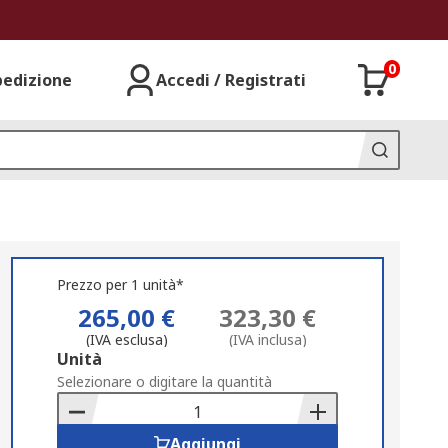
0
pedizione
Accedi / Registrati
Prezzo per 1 unità*
265,00 €
323,30 €
(IVA esclusa)
(IVA inclusa)
Add
Unità
to
Selezionare o digitare la quantità
Basket
Aggiungi