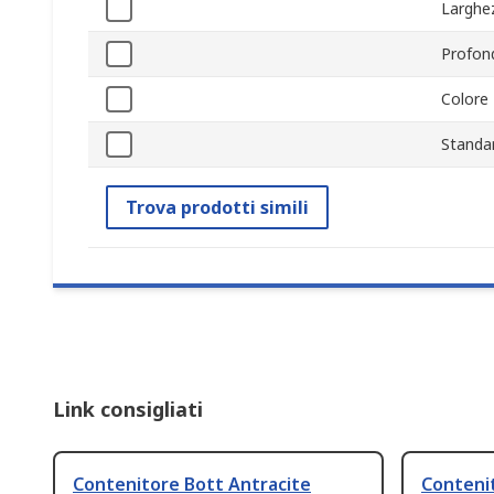
Larghe
Profon
Colore
Standa
Trova prodotti simili
Link consigliati
Contenitore Bott Antracite
Conteni