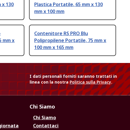
m x 130
Plastica Portatile, 65 mm x 130
mm x 100 mm
o
Contenitore RS PRO Blu
75 mm x
Polipropilene Portatile, 75 mm x
100 mm x 165 mm
I dati personali forniti saranno trattati in
linea con la nostra
Politica sulla Privacy
.
Chi Siamo
Chi Siamo
giornata
Contattaci