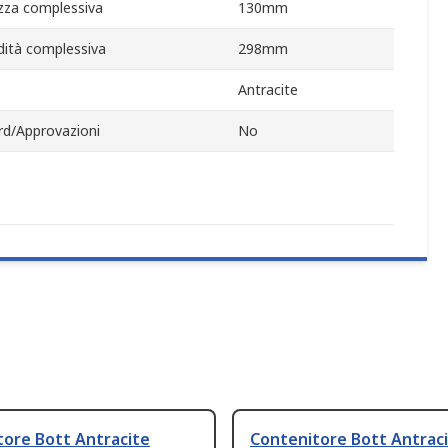
zza complessiva
130mm
dità complessiva
298mm
Antracite
rd/Approvazioni
No
tore Bott Antracite
Contenitore Bott Antrac