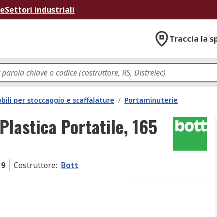
ne
Settori industriali
Traccia la s
bili per stoccaggio e scaffalature
/
Portaminuterie
Plastica Portatile, 165
19
Costruttore
:
Bott