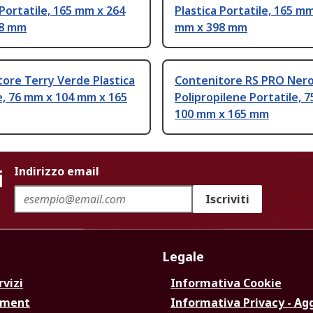
 Portatile, 165 mm x 264
Plastica Portatile, 165 m
98 mm
mm x 398 mm
ore Terry Verde Plastica
Contenitore RS PRO Ner
e, 76 mm x 104 mm x 165
Polipropilene Portatile, 
100 mm x 165 mm
i
Indirizzo email
Iscriviti
Legale
rvizi
Informativa Cookie
ement
Informativa Privacy - Ag