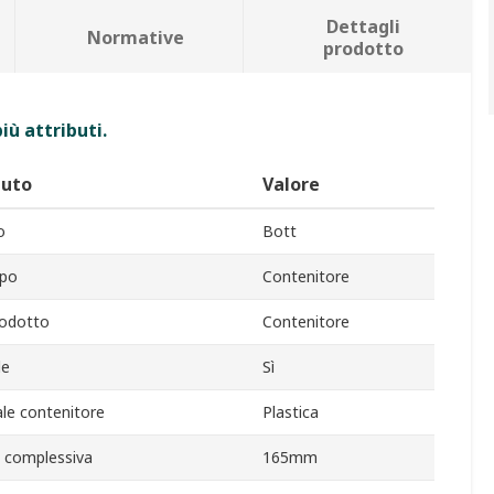
Dettagli
Normative
prodotto
iù attributi.
buto
Valore
o
Bott
ipo
Contenitore
rodotto
Contenitore
le
Sì
le contenitore
Plastica
a complessiva
165mm