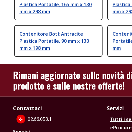
Plastica Portatile, 165 mm x 130
Plastica
mm x 298 mm
mm x 2
Contenitore Bott Antracite
Contenit
Plastica Portatile, 90 mm x 130
Portatil
mm x 198 mm
mm
Rimani aggiornato sulle novità d
prodotto e sulle nostre offerte!
Contattaci
Servizi
02.66.058.1
Tutti i se
eProcur
Seguici