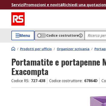
Servizi
Promozioni e novità
Richiedi una quotazio
Menu
Codice costruttore
/
Prodotti per ufficio
/
Organizer scrivania
/
Porta
Portamatite e portapenne 
Exacompta
Codice RS
:
727-438
Codice costruttore
:
67864D
Co