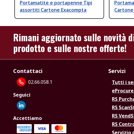
Portamatite e portapenne Tipi
Portama
assortiti Cartone Exacompta
Cartone
Rimani aggiornato sulle novità d
prodotto e sulle nostre offerte!
Contattaci
Servizi
02.66.058.1
Tutti i se
eProcur
Seguici
RS Purc
RS Scan
RS Vend
Accettiamo
RS Contr
Servizio 