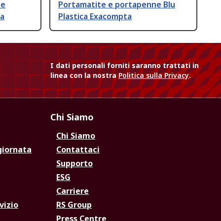
ne
Portamatite e portapenne Blu
ta
Plastica Exacompta
I dati personali forniti saranno trattati in
linea con la nostra
Politica sulla Privacy
.
Chi Siamo
Chi Siamo
giornata
Contattaci
Supporto
ESG
Carriere
vizio
RS Group
Press Centre