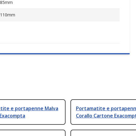
85mm
110mm
tite e portapenne Malva
Portamatite e portapen
a Exacompta
Corallo Cartone Exacomp