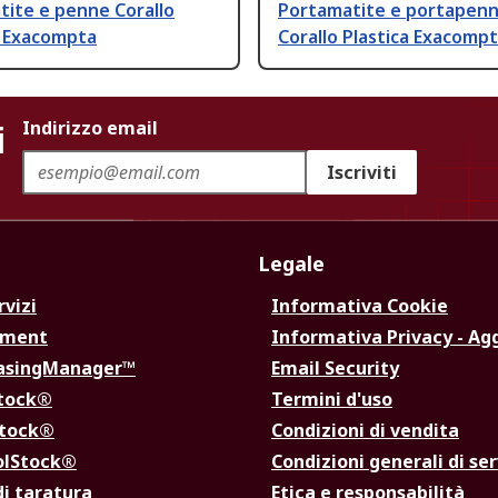
tite e penne Corallo
Portamatite e portapen
 Exacompta
Corallo Plastica Exacomp
i
Indirizzo email
Iscriviti
Legale
rvizi
Informativa Cookie
ement
Informativa Privacy - Ag
hasingManager™
Email Security
Stock®
Termini d'uso
Stock®
Condizioni di vendita
olStock®
Condizioni generali di ser
di taratura
Etica e responsabilità