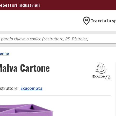
ne
Settori industriali
Traccia la s
penne
Malva Cartone
struttore
:
Exacompta