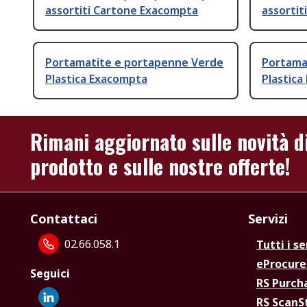
assortiti Cartone Exacompta
assortit
Portamatite e portapenne Verde
Portama
Plastica Exacompta
Plastic
Rimani aggiornato sulle novità d
prodotto e sulle nostre offerte!
Contattaci
Servizi
02.66.058.1
Tutti i se
eProcur
Seguici
RS Purc
RS Scan