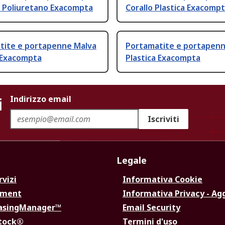
i Poliuretano Exacompta
Corallo Plastica Exacomp
tite e portapenne Malva
Portamatite e portapenne
a Exacompta
Plastica Exacompta
i
Indirizzo email
Iscriviti
Legale
rvizi
Informativa Cookie
ement
Informativa Privacy - Ag
hasingManager™
Email Security
Stock®
Termini d'uso