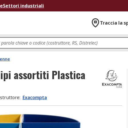
ne
Settori industriali
Traccia la s
penne
pi assortiti Plastica
struttore
:
Exacompta