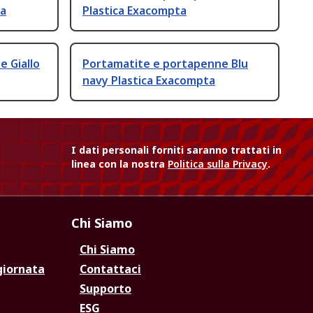
ta
Plastica Exacompta
 Giallo
Portamatite e portapenne Blu
navy Plastica Exacompta
I dati personali forniti saranno trattati in
linea con la nostra
Politica sulla Privacy
.
Chi Siamo
Chi Siamo
giornata
Contattaci
Supporto
ESG