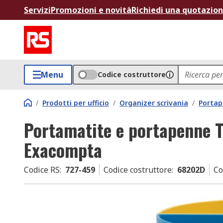
Servizi
Promozioni e novità
Richiedi una quotazio
Menu
Codice costruttore
/
Prodotti per ufficio
/
Organizer scrivania
/
Porta
Portamatite e portapenne Ti
Exacompta
Codice RS
:
727-459
Codice costruttore
:
68202D
Co