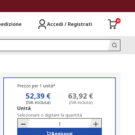
0
pedizione
Accedi / Registrati
Prezzo per 1 unità*
52,39 €
63,92 €
(IVA esclusa)
(IVA inclusa)
Add
Unità
to
Selezionare o digitare la quantità
Basket
Aggiungi