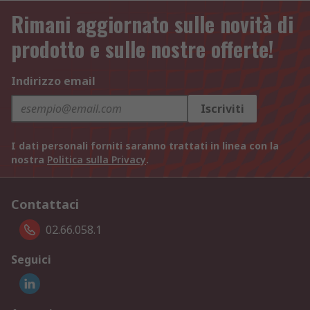
Rimani aggiornato sulle novità di
prodotto e sulle nostre offerte!
Indirizzo email
Iscriviti
I dati personali forniti saranno trattati in linea con la
nostra
Politica sulla Privacy
.
Contattaci
02.66.058.1
Seguici