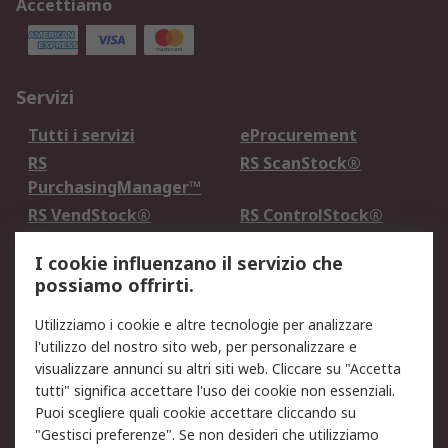
Accettiamo
Servizi
Tutti i servizi
eProcurement
RS
RS ScanStock®
PurchasingManager™
RS VendStock®
RS ControlStock®
Servizio di taratura
MePA
I cookie influenzano il servizio che
possiamo offrirti.
Legale
Utilizziamo i cookie e altre tecnologie per analizzare
Informativa Cookie
Informativa Privacy -
l'utilizzo del nostro sito web, per personalizzare e
Aggiornata
visualizzare annunci su altri siti web. Cliccare su "Accetta
Email Security
Termini d'uso
tutti" significa accettare l'uso dei cookie non essenziali.
Condizioni di vendita
Condizioni generali di
Puoi scegliere quali cookie accettare cliccando su
servizio
"Gestisci preferenze". Se non desideri che utilizziamo