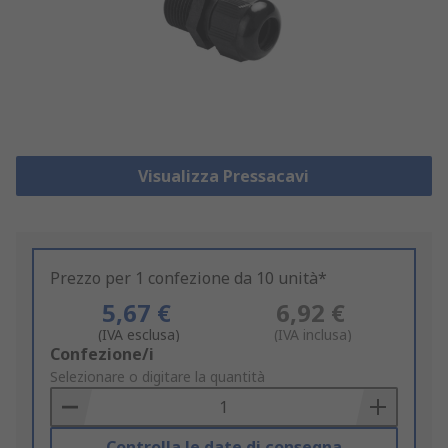
Visualizza Pressacavi
Prezzo per 1 confezione da 10 unità*
5,67 €
6,92 €
(IVA esclusa)
(IVA inclusa)
Add
Confezione/i
to
Selezionare o digitare la quantità
Basket
Controlla le date di consegna