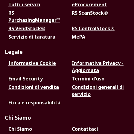
Tutti i servizi
eProcurement
RS
RS ScanStock®
PurchasingManager™
RS VendStock®
RS ControlStock®
Servizio di taratura
MePA
Legale
Informativa Cookie
Informativa Privacy -
Aggiornata
Email Security
Termini d'uso
Condizioni di vendita
Condizioni generali di
servizio
Etica e responsabilità
Chi Siamo
Chi Siamo
Contattaci