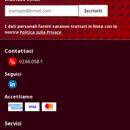
Iscriviti
I dati personali forniti saranno trattati in linea con la
nostra
Politica sulla Privacy
.
Contattaci
02.66.058.1
Seguici
Accettiamo
Servizi