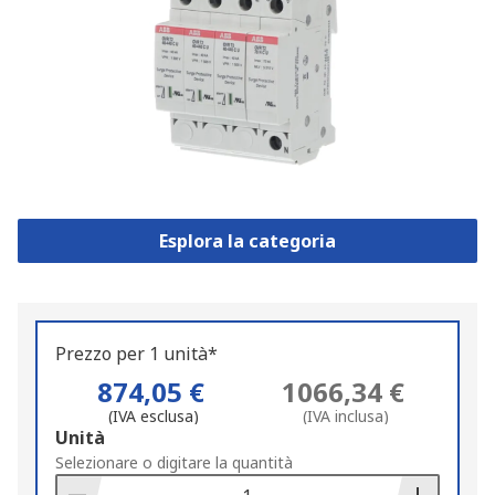
Esplora la categoria
Prezzo per 1 unità*
874,05 €
1066,34 €
(IVA esclusa)
(IVA inclusa)
Add
Unità
to
Selezionare o digitare la quantità
Basket