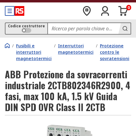
0
Codice costruttore
/
Fusibili e
/
Interruttori
/
Protezione
interruttori
magnetotermici
contro le
magnetotermici
sovratensioni
ABB Protezione da sovracorrenti
industriale 2CTB802346R2900, 4
fasi, max 100 kA, 1.5 kV Guida
DIN SPD OVR Class II 2CTB