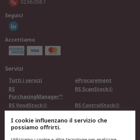
02.66.058.1
Seguici
Accettiamo
Servizi
Tutti i servizi
eProcurement
RS
RS ScanStock®
PurchasingManager™
RS VendStock®
RS ControlStock®
Servizio di taratura
MePA
I cookie influenzano il servizio che
possiamo offrirti.
Legale
Utilizziamo i cookie e altre tecnologie per analizzare