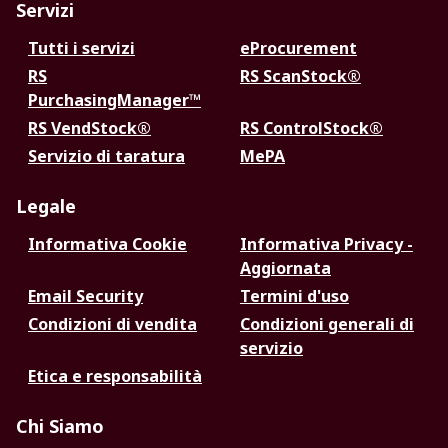
Servizi
Tutti i servizi
eProcurement
RS
RS ScanStock®
PurchasingManager™
RS VendStock®
RS ControlStock®
Servizio di taratura
MePA
Legale
Informativa Cookie
Informativa Privacy -
Aggiornata
Email Security
Termini d'uso
Condizioni di vendita
Condizioni generali di
servizio
Etica e responsabilità
Chi Siamo