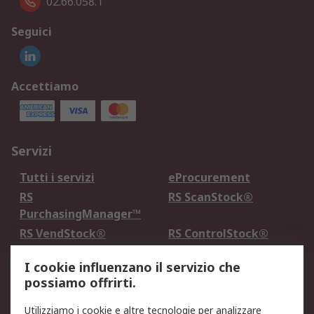
02.66.058.1
Seguici
Accettiamo
Servizi
Tutti i servizi
eProcurement
RS
RS ScanStock®
PurchasingManager™
RS VendStock®
RS ControlStock®
Servizio di taratura
MePA
I cookie influenzano il servizio che
possiamo offrirti.
Legale
Utilizziamo i cookie e altre tecnologie per analizzare