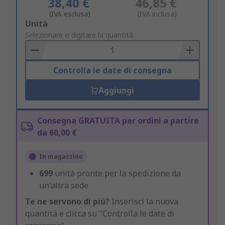
38,40 €
46,85 €
(IVA esclusa)
(IVA inclusa)
Add
Unità
to
Selezionare o digitare la quantità
Basket
Controlla le date di consegna
Aggiungi
Consegna GRATUITA per ordini a partire
da 60,00 €
In magazzino
699
unità pronte per la spedizione da
un'altra sede
Te ne servono di più?
Inserisci la nuova
quantità e clicca su "Controlla le date di