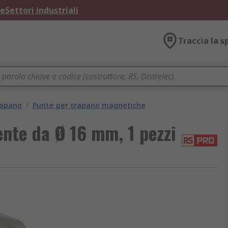
ne
Settori industriali
Traccia la s
rapano
/
Punte per trapano magnetiche
ente da Ø 16 mm, 1 pezzi