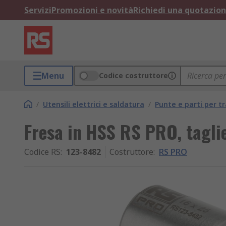
Servizi
Promozioni e novità
Richiedi una quotazio
Menu
Codice costruttore
/
Utensili elettrici e saldatura
/
Punte e parti per t
Fresa in HSS RS PRO, tagli
Codice RS
:
123-8482
Costruttore
:
RS PRO