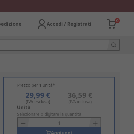
0
pedizione
Accedi / Registrati
Prezzo per 1 unità*
29,99 €
36,59 €
(IVA esclusa)
(IVA inclusa)
Add
Unità
to
Selezionare o digitare la quantità
Basket
Aggiungi