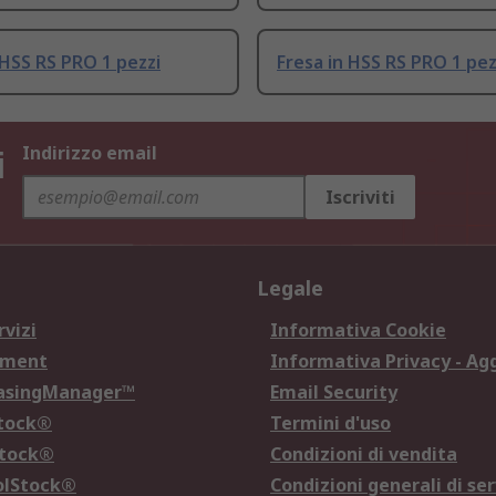
 HSS RS PRO 1 pezzi
Fresa in HSS RS PRO 1 pez
i
Indirizzo email
Iscriviti
Legale
rvizi
Informativa Cookie
ement
Informativa Privacy - Ag
hasingManager™
Email Security
Stock®
Termini d'uso
Stock®
Condizioni di vendita
olStock®
Condizioni generali di ser