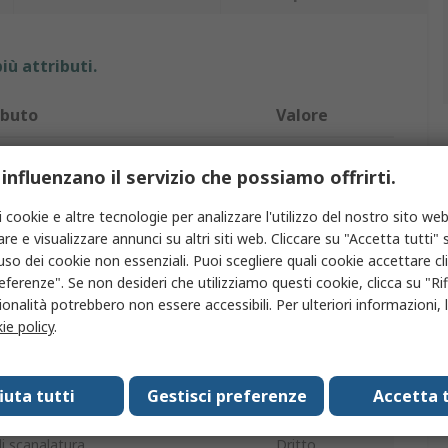
iù attributi.
ibuto
Valore
io
RS PRO
 influenzano il servizio che possiamo offrirti.
tro tagliente
16mm
i cookie e altre tecnologie per analizzare l'utilizzo del nostro sito web
re e visualizzare annunci su altri siti web. Cliccare su "Accetta tutti" s
prodotto
Fresa
'uso dei cookie non essenziali. Puoi scegliere quali cookie accettare c
o di scanalature
1
eferenze". Se non desideri che utilizziamo questi cookie, clicca su "Rifi
onalità potrebbero non essere accessibili. Per ulteriori informazioni, l
dità di taglio
25mm
ie policy
.
iale
HSS
fiuta tutti
Gestisci preferenze
Accetta t
o di pezzi
1
di scanalatura
Dritto