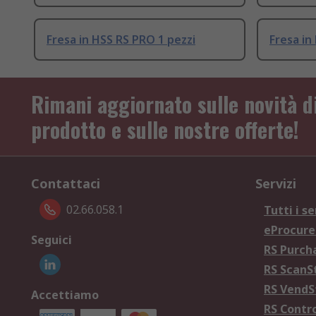
Fresa in HSS RS PRO 1 pezzi
Fresa in
Rimani aggiornato sulle novità d
prodotto e sulle nostre offerte!
Contattaci
Servizi
02.66.058.1
Tutti i se
eProcur
Seguici
RS Purc
RS Scan
RS Vend
Accettiamo
RS Contr