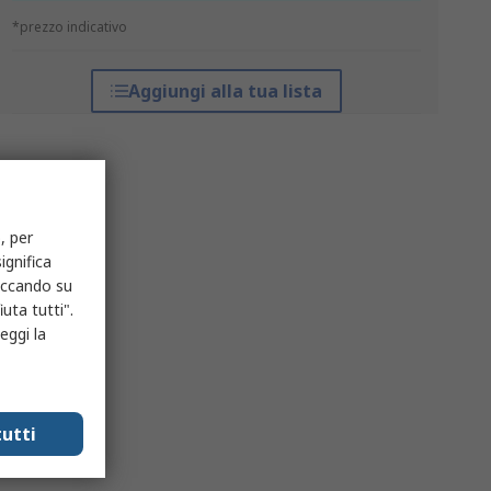
*prezzo indicativo
Aggiungi alla tua lista
, per
ignifica
liccando su
uta tutti".
eggi la
utti