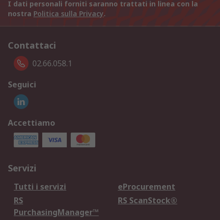
I dati personali forniti saranno trattati in linea con la
nostra
Politica sulla Privacy
.
Contattaci
02.66.058.1
Seguici
Accettiamo
Servizi
Tutti i servizi
eProcurement
RS
RS ScanStock®
PurchasingManager™