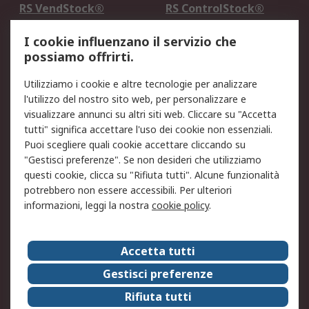
RS VendStock®
RS ControlStock®
Servizio di taratura
MePA
I cookie influenzano il servizio che
possiamo offrirti.
Legale
Utilizziamo i cookie e altre tecnologie per analizzare
Informativa Cookie
Informativa Privacy -
l'utilizzo del nostro sito web, per personalizzare e
Aggiornata
visualizzare annunci su altri siti web. Cliccare su "Accetta
Email Security
Termini d'uso
tutti" significa accettare l'uso dei cookie non essenziali.
Condizioni di vendita
Condizioni generali di
Puoi scegliere quali cookie accettare cliccando su
servizio
"Gestisci preferenze". Se non desideri che utilizziamo
questi cookie, clicca su "Rifiuta tutti". Alcune funzionalità
Etica e responsabilità
potrebbero non essere accessibili. Per ulteriori
informazioni, leggi la nostra
cookie policy
.
Chi Siamo
Chi Siamo
Contattaci
Accetta tutti
Supporto
ESG
Gestisci preferenze
Carriere
RS Group
Rifiuta tutti
Press Centre
Discovery: il Blog di RS