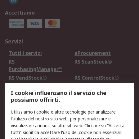
Accettiamo
Servizi
Tutti i servizi
eProcurement
RS
RS ScanStock®
PurchasingManager™
RS VendStock®
RS ControlStock®
Servizio di taratura
MePA
I cookie influenzano il servizio che
possiamo offrirti.
Legale
Utilizziamo i cookie e altre tecnologie per analizzare
Informativa Cookie
Informativa Privacy -
l'utilizzo del nostro sito web, per personalizzare e
Aggiornata
visualizzare annunci su altri siti web. Cliccare su "Accetta
Email Security
Termini d'uso
tutti" significa accettare l'uso dei cookie non essenziali.
Condizioni di vendita
Condizioni generali di