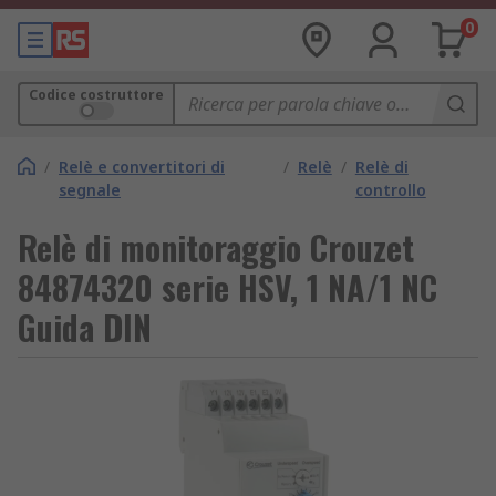
0
Codice costruttore
/
Relè e convertitori di
/
Relè
/
Relè di
segnale
controllo
Relè di monitoraggio Crouzet
84874320 serie HSV, 1 NA/1 NC
Guida DIN