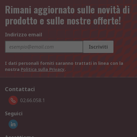
Rimani aggiornato sulle novità di
prodotto e sulle nostre offerte!
Indirizzo email
Iscriviti
I dati personali forniti saranno trattati in linea con la
nostra
Politica sulla Privacy
.
Contattaci
02.66.058.1
Seguici