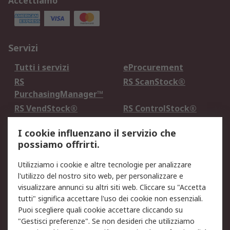
Accettiamo
Servizi
Tutti i servizi
eProcurement
RS
RS ScanStock®
PurchasingManager™
RS VendStock®
RS ControlStock®
Servizio di taratura
MePA
I cookie influenzano il servizio che
possiamo offrirti.
Legale
Utilizziamo i cookie e altre tecnologie per analizzare
Informativa Cookie
Informativa Privacy -
l'utilizzo del nostro sito web, per personalizzare e
Aggiornata
visualizzare annunci su altri siti web. Cliccare su "Accetta
Email Security
Termini d'uso
tutti" significa accettare l'uso dei cookie non essenziali.
Condizioni di vendita
Condizioni generali di
Puoi scegliere quali cookie accettare cliccando su
servizio
"Gestisci preferenze". Se non desideri che utilizziamo