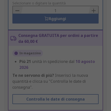
to
Selezionare o digitare la quantità
Basket
Aggiungi
Consegna GRATUITA per ordini a partire
da 60,00 €
In magazzino
Più
21
unità in spedizione dal
10 agosto
2026
Te ne servono di più?
Inserisci la nuova
quantità e clicca su "Controlla le date di
consegna".
Controlla le date di consegna