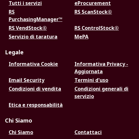
Tutti i servizi
eProcurement
RS
RS ScanStock®
PurchasingManager™
RS VendStock®
RS ControlStock®
Servizio di taratura
MePA
Legale
Informativa Cookie
Informativa Privacy -
Aggiornata
Email Security
Termini d'uso
Condizioni di vendita
Condizioni generali di
servizio
Etica e responsabilità
Chi Siamo
Chi Siamo
Contattaci