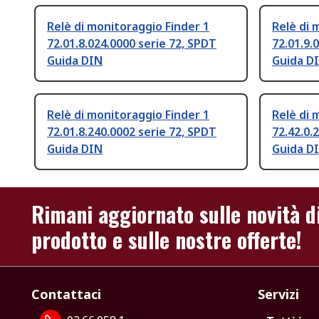
Relè di monitoraggio Finder 1
Relè di 
72.01.8.024.0000 serie 72, SPDT
72.01.9.
Guida DIN
Guida D
Relè di monitoraggio Finder 1
Relè di 
72.01.8.240.0002 serie 72, SPDT
72.42.0.
Guida DIN
Guida D
Rimani aggiornato sulle novità d
prodotto e sulle nostre offerte!
Contattaci
Servizi