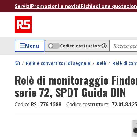
Servizi
Promozioni e novità
Richiedi una quotazio
Menu
Codice costruttore
/
Relè e convertitori di segnale
/
Relè
/
Relè di con
Relè di monitoraggio Finde
serie 72, SPDT Guida DIN
Codice RS
:
776-1588
Codice costruttore
:
72.01.8.12