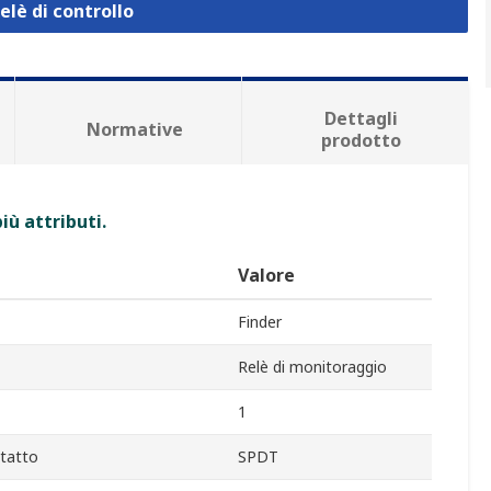
elè di controllo
Dettagli
Normative
prodotto
iù attributi.
Valore
Finder
Relè di monitoraggio
1
tatto
SPDT