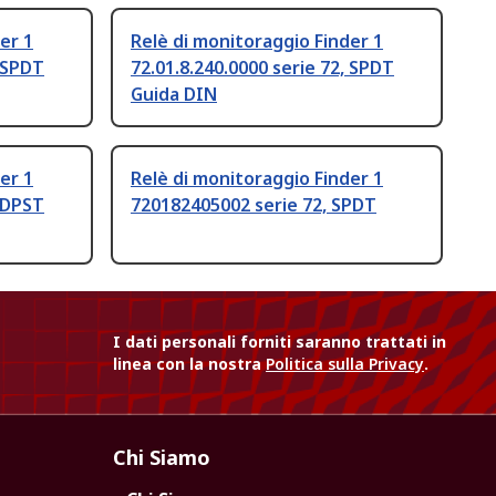
er 1
Relè di monitoraggio Finder 1
, SPDT
72.01.8.240.0000 serie 72, SPDT
Guida DIN
er 1
Relè di monitoraggio Finder 1
, DPST
720182405002 serie 72, SPDT
I dati personali forniti saranno trattati in
linea con la nostra
Politica sulla Privacy
.
Chi Siamo