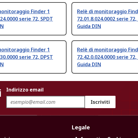
monitoraggio Finder 1
Relè di monitoraggio Find
024.0000 serie 72, SPDT
72.01.8.024.0002 serie 72
IN
Guida DIN
monitoraggio Finder 1
Relè di monitoraggio Find
230.0000 serie 72, DPST
72.42.0.024.0000 serie 72
IN
Guida DIN
i
Indirizzo email
Iscriviti
Legale