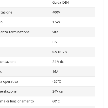
Guida DIN
tazione
400V
co
1.5W
senza terminazione
Vite
IP20
0.5 to 7 s
imentazione
24 V dc
to
16A
a operativa
-20°C
imentazione
24V ca
ima di funzionamento
60°C