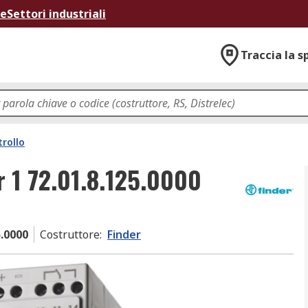
ne
Settori industriali
Traccia la s
trollo
r 1 72.01.8.125.0000
5.0000
Costruttore
:
Finder