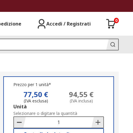
0
pedizione
Accedi / Registrati
Prezzo per 1 unità*
77,50 €
94,55 €
(IVA esclusa)
(IVA inclusa)
Add
Unità
to
Selezionare o digitare la quantità
Basket