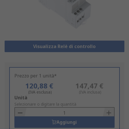
Visualizza Relè di controllo
Prezzo per 1 unità*
120,88 €
147,47 €
(IVA esclusa)
(IVA inclusa)
Add
Unità
to
Selezionare o digitare la quantità
Basket
Aggiungi