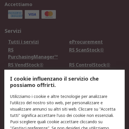
Accettiamo
Servizi
Tutti i servizi
eProcurement
RS
RS ScanStock®
PurchasingManager™
RS VendStock®
RS ControlStock®
Servizio di taratura
MePA
I cookie influenzano il servizio che
possiamo offrirti.
Legale
Utilizziamo i cookie e altre tecnologie per analizzare
Informativa Cookie
Informativa Privacy -
l'utilizzo del nostro sito web, per personalizzare e
Aggiornata
visualizzare annunci su altri siti web. Cliccare su "Accetta
Email Security
Termini d'uso
tutti" significa accettare l'uso dei cookie non essenziali.
Condizioni di vendita
Condizioni generali di
Puoi scegliere quali cookie accettare cliccando su
servizio
"Gestisci preferenze". Se non desideri che utilizziamo