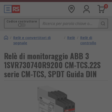
0
Codice costruttore
/
Relè e convertitori di
/
Relè
/
Relè di
segnale
controllo
Relè di monitoraggio ABB 3
1SVR730740R9200 CM-TCS.22S
serie CM-TCS, SPDT Guida DIN