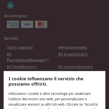
Accettiamo
Servizi
Tutti i servizi
eProcurement
RS
RS ScanStock®
PurchasingManager™
RS VendStock®
RS ControlStock®
Servizio di taratura
MePA
I cookie influenzano il servizio che
possiamo offrirti.
Legale
Utilizziamo i cookie e altre tecnologie per analizzare
Informativa Cookie
Informativa Privacy -
l'utilizzo del nostro sito web, per personalizzare e
Aggiornata
visualizzare annunci su altri siti web. Cliccare su "Accetta
Email Security
Termini d'uso