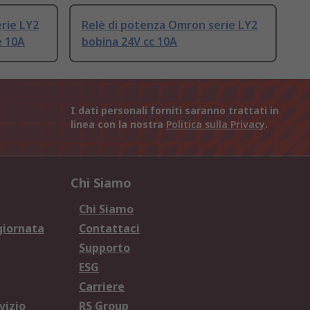
rie LY2
Relè di potenza Omron serie LY2
e 10A
bobina 24V cc 10A
I dati personali forniti saranno trattati in
linea con la nostra
Politica sulla Privacy
.
Chi Siamo
Chi Siamo
giornata
Contattaci
Supporto
ESG
Carriere
vizio
RS Group