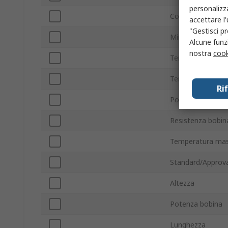
personalizza
Corrente di com
accettare l
"Gestisci pr
Minima temperat
Alcune funzi
nostra
cook
Tensione commu
Tensione commu
Ri
Potenza di comm
Resistenza bobin
Temperatura mas
Standard/Approva
Altezza
Potenza bobina
Lunghezza