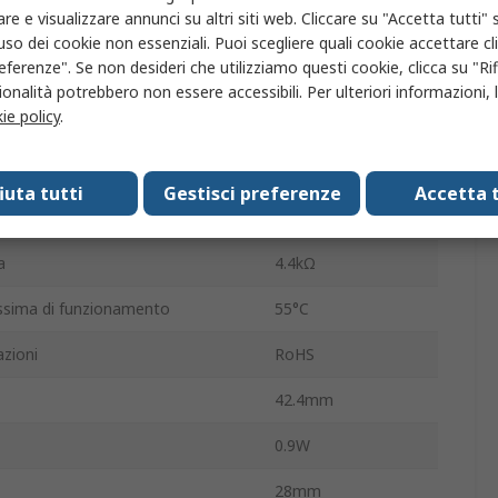
re e visualizzare annunci su altri siti web. Cliccare su "Accetta tutti" s
mutazione
10A
'uso dei cookie non essenziali. Puoi scegliere quali cookie accettare c
eferenze". Se non desideri che utilizziamo questi cookie, clicca su "Rifi
ura operativa
-25°C
onalità potrebbero non essere accessibili. Per ulteriori informazioni, l
ie policy
.
tazione CA
110V ca
tazione CC
24V cc
fiuta tutti
Gestisci preferenze
Accetta t
utazione
240W
a
4.4kΩ
sima di funzionamento
55°C
zioni
RoHS
42.4mm
0.9W
28mm