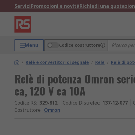
Servizi
Promozioni e novità
Richiedi una quotazio
Menu
Codice costruttore
/
Relè e convertitori di segnale
/
Relè
/
Relè di po
Relè di potenza Omron seri
ca, 120 V ca 10A
Codice RS
:
329-812
Codice Distrelec
:
137-12-077
Costruttore
:
Omron