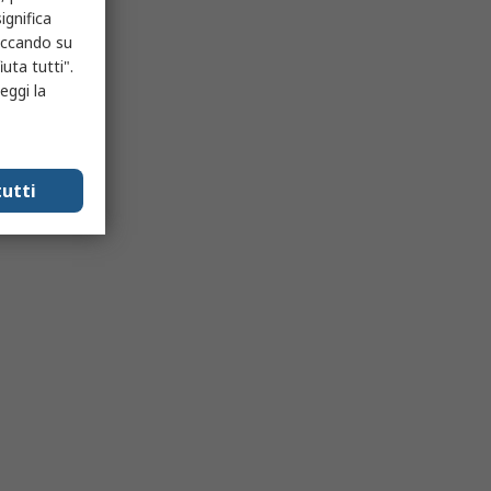
ignifica
liccando su
uta tutti".
eggi la
utti