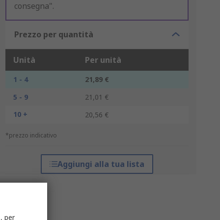
consegna".
Prezzo per quantità
Unità
Per unità
1 - 4
21,89 €
5 - 9
21,01 €
10 +
20,56 €
*prezzo indicativo
Aggiungi alla tua lista
, per