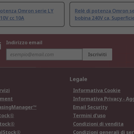
potenza Omron serie LY
Relè di potenza Omron se
10V cc 10A
bobina 240V ca, Superfici
i
Indirizzo email
Iscriviti
Legale
rvizi
Informativa Cookie
ement
Informativa Privacy - Ag
hasingManager™
Email Security
Stock®
Termini d'uso
Stock®
Condizioni di vendita
olStock®
Condizioni generali di ser