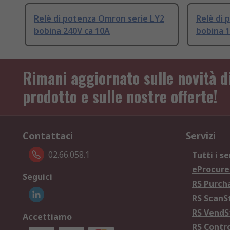
Relè di potenza Omron serie LY2
Relè di 
bobina 240V ca 10A
bobina 1
Rimani aggiornato sulle novità d
prodotto e sulle nostre offerte!
Contattaci
Servizi
02.66.058.1
Tutti i se
eProcur
Seguici
RS Purc
RS Scan
RS Vend
Accettiamo
RS Contr