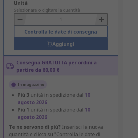
Add
Unità
to
Selezionare o digitare la quantità
Basket
Controlla le date di consegna
Aggiungi
Consegna GRATUITA per ordini a
partire da 60,00 €
In magazzino
Più
3
unità in spedizione dal
10
agosto 2026
Più
1
unità in spedizione dal
10
agosto 2026
Te ne servono di più?
Inserisci la nuova
quantità e clicca su "Controlla le date di