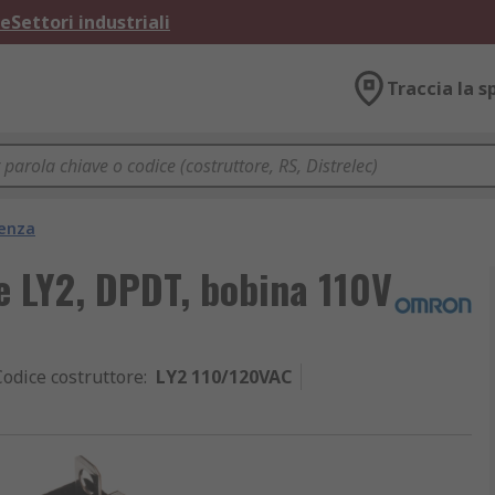
ne
Settori industriali
Traccia la s
tenza
e LY2, DPDT, bobina 110V
Codice costruttore
:
LY2 110/120VAC