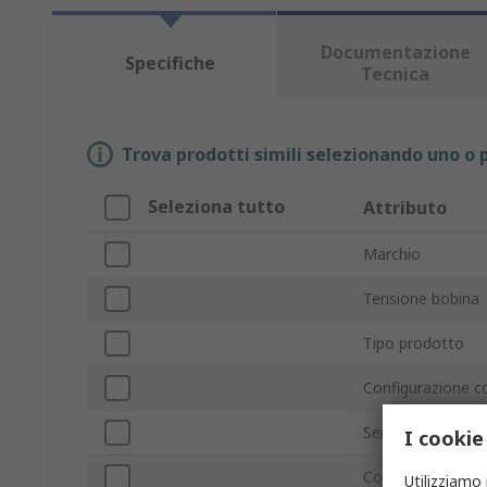
Documentazione
Specifiche
Tecnica
Trova prodotti simili selezionando uno o p
Seleziona tutto
Attributo
Marchio
Tensione bobina
Tipo prodotto
Configurazione c
Serie
I cookie
Con terminazione
Utilizziamo 