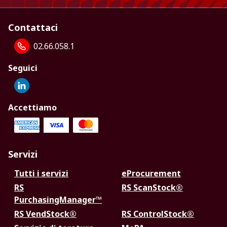
Contattaci
02.66.058.1
Seguici
Accettiamo
Servizi
Tutti i servizi
eProcurement
RS
RS ScanStock®
PurchasingManager™
RS VendStock®
RS ControlStock®