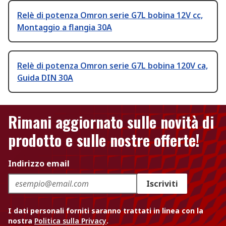
Relè di potenza Omron serie G7L bobina 12V cc,
Montaggio a flangia 30A
Relè di potenza Omron serie G7L bobina 120V ca,
Guida DIN 30A
Rimani aggiornato sulle novità di
prodotto e sulle nostre offerte!
Indirizzo email
Iscriviti
I dati personali forniti saranno trattati in linea con la
nostra
Politica sulla Privacy
.