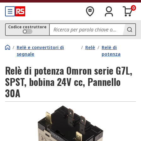
0
Codice costruttore
/
Relè e convertitori di
/
Relè
/
Relè di
segnale
potenza
Relè di potenza Omron serie G7L,
SPST, bobina 24V cc, Pannello
30A