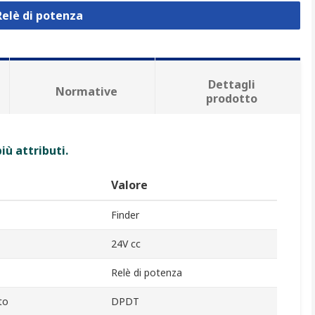
Relè di potenza
Dettagli
Normative
prodotto
iù attributi.
Valore
Finder
24V cc
Relè di potenza
to
DPDT