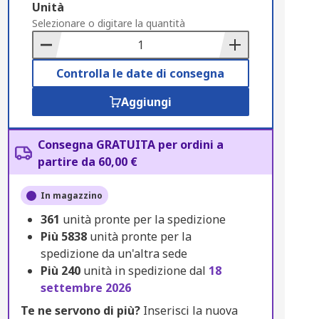
Add
Unità
to
Selezionare o digitare la quantità
Basket
Controlla le date di consegna
Aggiungi
Consegna GRATUITA per ordini a
partire da 60,00 €
In magazzino
361
unità pronte per la spedizione
Più
5838
unità pronte per la
spedizione da un'altra sede
Più
240
unità in spedizione dal
18
settembre 2026
Te ne servono di più?
Inserisci la nuova