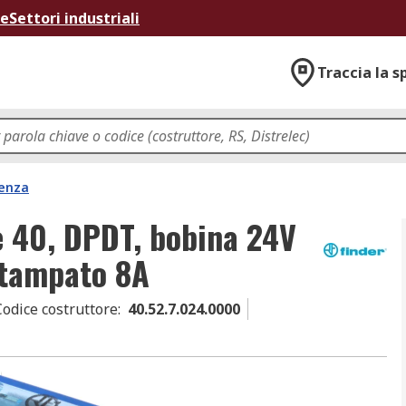
ne
Settori industriali
Traccia la s
tenza
ie 40, DPDT, bobina 24V
stampato 8A
Codice costruttore
:
40.52.7.024.0000