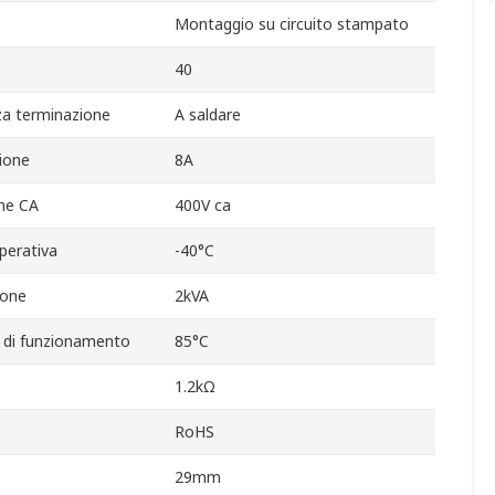
Montaggio su circuito stampato
40
za terminazione
A saldare
ione
8A
ne CA
400V ca
perativa
-40°C
ione
2kVA
di funzionamento
85°C
1.2kΩ
RoHS
29mm