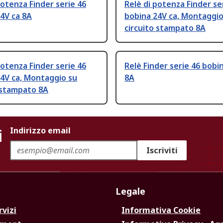
potenza Finder serie 46
Relè di potenza Finder se
4V ca 8A
bobina 24V ca, Montaggio
circuito stampato 8A
potenza Finder serie 46
Relè Finder serie 46 bobi
4V ca, Montaggio su
8A
 stampato 8A
i
Indirizzo email
Iscriviti
Legale
rvizi
Informativa Cookie