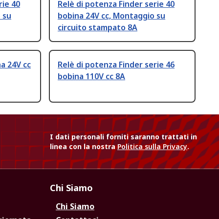
rie 40
Relè di potenza Finder serie 40
 su
bobina 24V cc, Montaggio su
circuito stampato 8A
na 24V cc
Relè di potenza Finder serie 46
bobina 110V cc 8A
I dati personali forniti saranno trattati in
linea con la nostra
Politica sulla Privacy
.
Chi Siamo
Chi Siamo