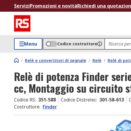
Servizi
Promozioni e novità
Richiedi una quotazio
Menu
Codice costruttore
/
Relè e convertitori di segnale
/
Relè
/
Relè di po
Relè di potenza Finder ser
cc, Montaggio su circuito 
Codice RS
:
351-588
Codice Distrelec
:
301-58-613
Costruttore
:
Finder