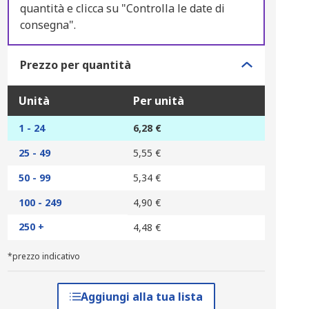
quantità e clicca su "Controlla le date di
consegna".
Prezzo per quantità
Unità
Per unità
1 - 24
6,28 €
25 - 49
5,55 €
50 - 99
5,34 €
100 - 249
4,90 €
250 +
4,48 €
*prezzo indicativo
Aggiungi alla tua lista