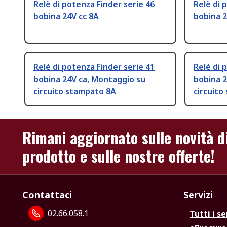
Relè di potenza Finder serie 46
Relè di 
bobina 24V cc 8A
bobina 2
Relè di potenza Finder serie 41
Relè di 
bobina 24V ca, Montaggio su
bobina 2
circuito stampato 8A
circuito
Rimani aggiornato sulle novità d
prodotto e sulle nostre offerte!
Contattaci
Servizi
02.66.058.1
Tutti i se