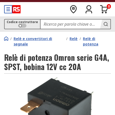
0
Codice costruttore
/
Relè e convertitori di
/
Relè
/
Relè di
segnale
potenza
Relè di potenza Omron serie G4A,
SPST, bobina 12V cc 20A