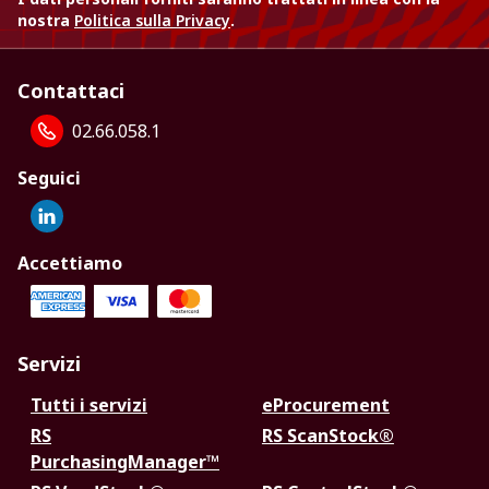
nostra
Politica sulla Privacy
.
Contattaci
02.66.058.1
Seguici
Accettiamo
Servizi
Tutti i servizi
eProcurement
RS
RS ScanStock®
PurchasingManager™