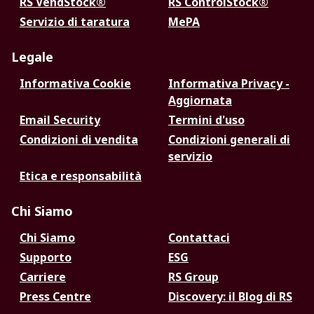
RS VendStock®
RS ControlStock®
Servizio di taratura
MePA
Legale
Informativa Cookie
Informativa Privacy -
Aggiornata
Email Security
Termini d'uso
Condizioni di vendita
Condizioni generali di
servizio
Etica e responsabilità
Chi Siamo
Chi Siamo
Contattaci
Supporto
ESG
Carriere
RS Group
Press Centre
Discovery: il Blog di RS