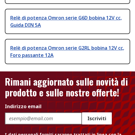
Relè di potenza Omron serie G6D bobina 12V cc,
Guida DIN 5A
Relè di potenza Omron serie G2RL bobina 12V cc,
Foro passante 12A
Rimani aggiornato sulle novità di
prodotto e sulle nostre offerte!
Indirizzo email
Iscriviti
I dati personali forniti saranno trattati in linea con la