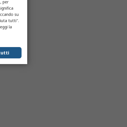
, per
ignifica
liccando su
uta tutti".
eggi la
utti