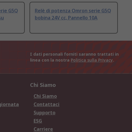
erie G5Q
Relè di potenza Omron serie G5Q
su
bobina 24V cc, Pannello 10A
I dati personali forniti saranno trattati in
linea con la nostra
Politica sulla Privacy
.
Chi Siamo
Chi Siamo
giornata
Contattaci
Supporto
ESG
Carriere