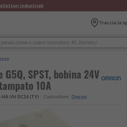
ne
Settori industriali
Traccia la s
tenza
e G5Q, SPST, bobina 24V
stampato 10A
-HA-VH DC24 (TY)
Costruttore
:
Omron