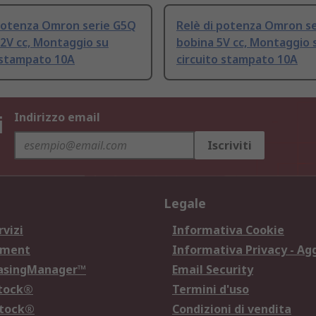
 potenza Omron serie G5Q
Relè di potenza Omron s
2V cc, Montaggio su
bobina 5V cc, Montaggio 
 stampato 10A
circuito stampato 10A
i
Indirizzo email
Iscriviti
Legale
rvizi
Informativa Cookie
ement
Informativa Privacy - Ag
hasingManager™
Email Security
Stock®
Termini d'uso
Stock®
Condizioni di vendita