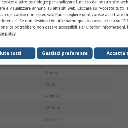
i cookie e altre tecnologie per analizzare l'utilizzo del nostro sito web
za terminazione
Pin per circuito stampato
re e visualizzare annunci su altri siti web. Cliccare su "Accetta tutti" s
ione
10A
'uso dei cookie non essenziali. Puoi scegliere quali cookie accettare c
eferenze". Se non desideri che utilizziamo questi cookie, clicca su "Rifi
perativa
-40°C
onalità potrebbero non essere accessibili. Per ulteriori informazioni, l
ie policy
.
ne CA
277V ca
di funzionamento
85°C
fiuta tutti
Gestisci preferenze
Accetta t
1.4kΩ
10mm
RoHS
400mW
18.9mm
20mm