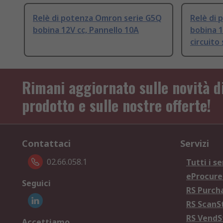
Relè di potenza Omron serie G5Q
Relè di
bobina 12V cc, Pannello 10A
bobina 1
circuito
Rimani aggiornato sulle novità d
prodotto e sulle nostre offerte!
Contattaci
Servizi
02.66.058.1
Tutti i se
eProcur
Seguici
RS Purc
RS Scan
RS Vend
Accettiamo