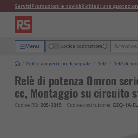
Servizi
Promozioni e novità
Richiedi una quotazio
Menu
Codice costruttore
/
Relè e convertitori di segnale
/
Relè
/
Relè di po
Relè di potenza Omron seri
cc, Montaggio su circuito 
Codice RS
:
205-2015
Codice costruttore
:
G5Q-1A-EL