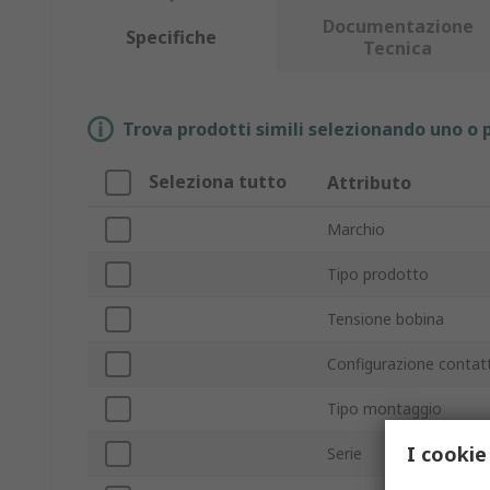
Documentazione
Specifiche
Tecnica
Trova prodotti simili selezionando uno o p
Seleziona tutto
Attributo
Marchio
Tipo prodotto
Tensione bobina
Configurazione contat
Tipo montaggio
I cookie
Serie