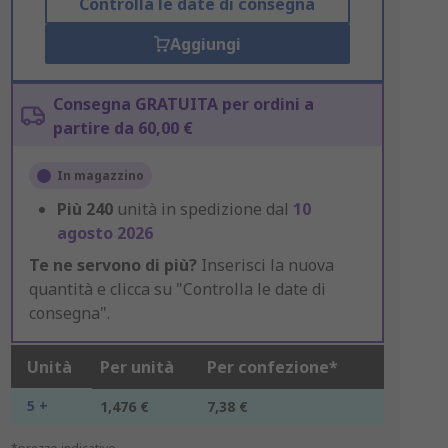
Controlla le date di consegna
Aggiungi
Consegna GRATUITA per ordini a
partire da 60,00 €
In magazzino
Più
240
unità in spedizione dal
10
agosto 2026
Te ne servono di più?
Inserisci la nuova
quantità e clicca su "Controlla le date di
consegna".
Unità
Per unità
Per confezione*
5 +
1,476 €
7,38 €