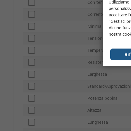
Utilizziamo 
Con terminazione/sen
personalizza
Corrente di commutaz
accettare l
"Gestisci pr
Minima temperatura o
Alcune funzi
nostra
cook
Tensione commutazio
Temperatura massima 
Ri
Resistenza bobina
Larghezza
Standard/Approvazioni
Potenza bobina
Altezza
Lunghezza