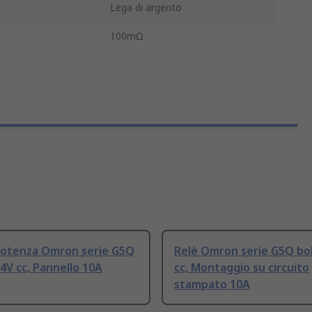
Lega di argento
100mΩ
 potenza Omron serie G5Q
Relè Omron serie G5Q bo
4V cc, Pannello 10A
cc, Montaggio su circuito
stampato 10A