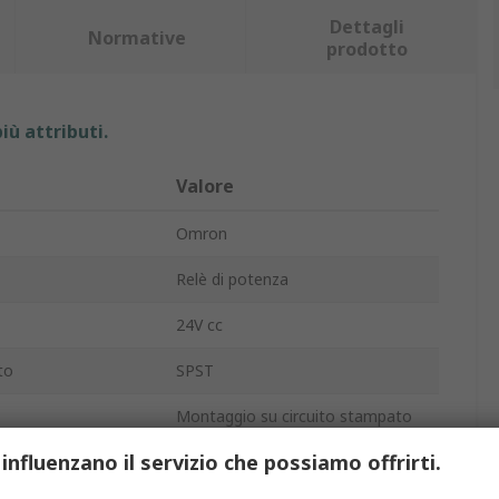
Dettagli
Normative
prodotto
iù attributi.
Valore
Omron
Relè di potenza
24V cc
to
SPST
Montaggio su circuito stampato
 influenzano il servizio che possiamo offrirti.
G5Q