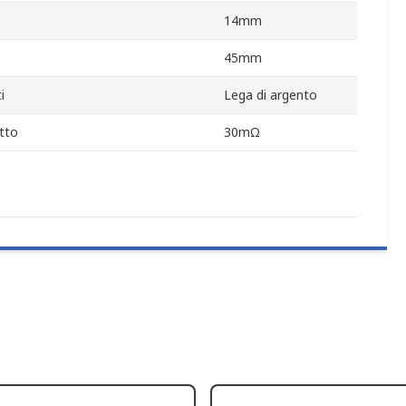
14mm
45mm
i
Lega di argento
tto
30mΩ