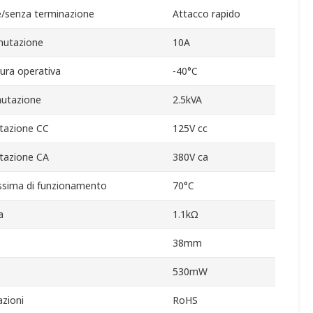
/senza terminazione
Attacco rapido
mutazione
10A
ura operativa
-40°C
utazione
2.5kVA
tazione CC
125V cc
tazione CA
380V ca
sima di funzionamento
70°C
a
1.1kΩ
38mm
530mW
zioni
RoHS