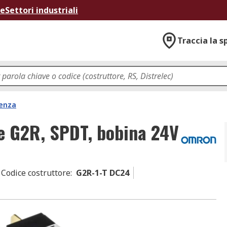
ne
Settori industriali
Traccia la s
tenza
e G2R, SPDT, bobina 24V
Codice costruttore
:
G2R-1-T DC24