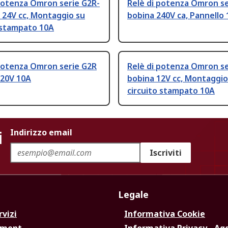
potenza Omron serie G2R-
Relè di potenza Omron s
 24V cc, Montaggio su
bobina 240V ca, Pannello
 stampato 10A
 potenza Omron serie G2R
Relè di potenza Omron s
120V 10A
bobina 12V cc, Montaggio
circuito stampato 10A
i
Indirizzo email
Iscriviti
Legale
rvizi
Informativa Cookie