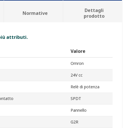
Dettagli
Normative
prodotto
iù attributi.
Valore
Omron
24V cc
Relè di potenza
ontatto
SPDT
Pannello
G2R