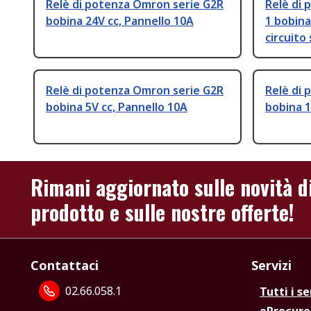
Relè di potenza Omron serie G2R
Relè di 
bobina 24V cc, Pannello 10A
1 bobina
circuito
Relè di potenza Omron serie G2R
Relè di
bobina 5V cc, Pannello 10A
bobina 
Rimani aggiornato sulle novità d
prodotto e sulle nostre offerte!
Contattaci
Servizi
02.66.058.1
Tutti i se