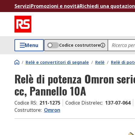
Servizi
Promozioni e novità
Richiedi una quotazio
Menu
Codice costruttore
/
Relè e convertitori di segnale
/
Relè
/
Relè di po
Relè di potenza Omron seri
cc, Pannello 10A
Codice RS
:
211-1275
Codice Distrelec
:
137-07-064
Costruttore
:
Omron