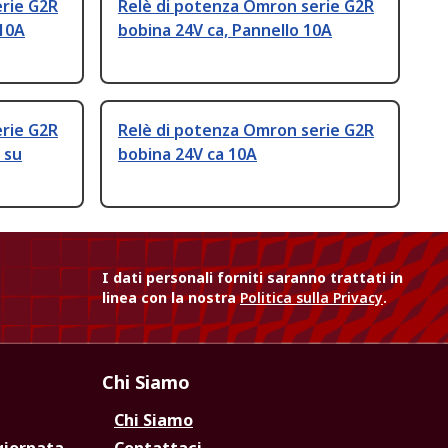
erie G2R
Relè di potenza Omron serie G2R
 10A
bobina 24V ca, Pannello 10A
erie G2R
Relè di potenza Omron serie G2R
 su
bobina 24V ca 10A
I dati personali forniti saranno trattati in
linea con la nostra
Politica sulla Privacy
.
Chi Siamo
Chi Siamo