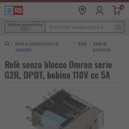
0
Codice costruttore
/
Relè e convertitori di
/
Relè
/
Relè di
segnale
potenza
Relè senza blocco Omron serie
G2R, DPDT, bobina 110V cc 5A