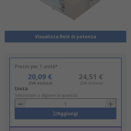
Visualizza Relè di potenza
Prezzo per 1 unità*
20,09 €
24,51 €
(IVA esclusa)
(IVA inclusa)
Add
Unità
to
Selezionare o digitare la quantità
Basket
Aggiungi