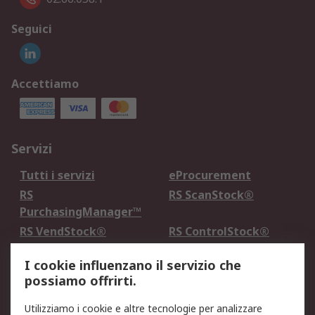
Seguici
Accettiamo
Servizi
Tutti i servizi
eProcurement
RS
RS ScanStock®
PurchasingManager™
RS VendStock®
RS ControlStock®
Servizio di taratura
MePA
I cookie influenzano il servizio che
possiamo offrirti.
Legale
Utilizziamo i cookie e altre tecnologie per analizzare
Informativa Cookie
Informativa Privacy -