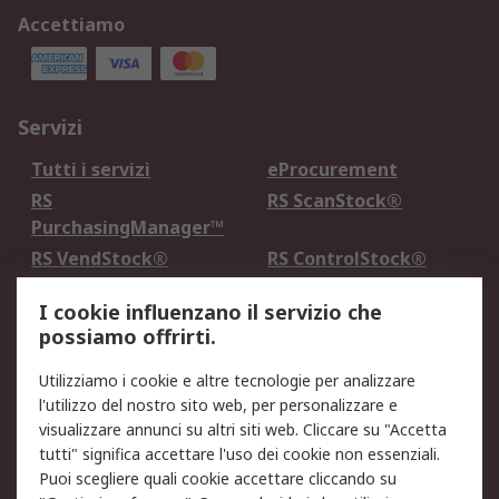
Accettiamo
Servizi
Tutti i servizi
eProcurement
RS
RS ScanStock®
PurchasingManager™
RS VendStock®
RS ControlStock®
Servizio di taratura
MePA
I cookie influenzano il servizio che
possiamo offrirti.
Legale
Utilizziamo i cookie e altre tecnologie per analizzare
Informativa Cookie
Informativa Privacy -
l'utilizzo del nostro sito web, per personalizzare e
Aggiornata
visualizzare annunci su altri siti web. Cliccare su "Accetta
Email Security
Termini d'uso
tutti" significa accettare l'uso dei cookie non essenziali.
Condizioni di vendita
Condizioni generali di
Puoi scegliere quali cookie accettare cliccando su