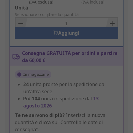
(IVA esclusa)
(IVA inclusa)
Add
Unità
to
Selezionare o digitare la quantità
Basket
Aggiungi
Consegna GRATUITA per ordini a partire
da 60,00 €
In magazzino
24
unità pronte per la spedizione da
un'altra sede
Più
104
unità in spedizione dal
13
agosto 2026
Te ne servono di più?
Inserisci la nuova
quantità e clicca su "Controlla le date di
consegna".