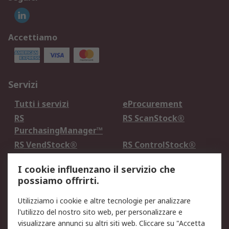
Accettiamo
Servizi
Tutti i servizi
eProcurement
RS
RS ScanStock®
PurchasingManager™
RS VendStock®
RS ControlStock®
Servizio di taratura
MePA
I cookie influenzano il servizio che
possiamo offrirti.
Legale
Utilizziamo i cookie e altre tecnologie per analizzare
Informativa Cookie
Informativa Privacy -
l'utilizzo del nostro sito web, per personalizzare e
Aggiornata
visualizzare annunci su altri siti web. Cliccare su "Accetta