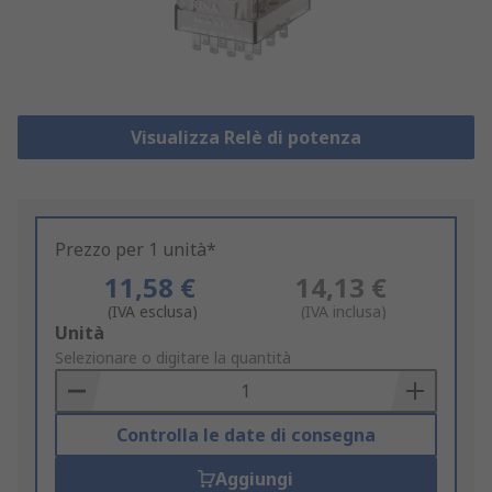
Visualizza Relè di potenza
Prezzo per 1 unità*
11,58 €
14,13 €
(IVA esclusa)
(IVA inclusa)
Add
Unità
to
Selezionare o digitare la quantità
Basket
Controlla le date di consegna
Aggiungi