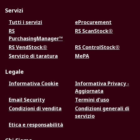
Servizi
Tutti i servizi
eProcurement
RS
RS ScanStock®
PurchasingManager™
RS VendStock®
RS ControlStock®
Servizio di taratura
MePA
Legale
Informativa Cookie
Informativa Privacy -
Aggiornata
Email Security
Termini d'uso
Condizioni di vendita
Condizioni generali di
servizio
Etica e responsabilità