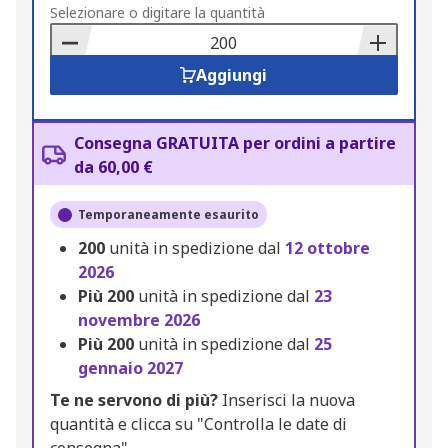
to
Selezionare o digitare la quantità
Basket
Aggiungi
Consegna GRATUITA per ordini a partire
da 60,00 €
Temporaneamente esaurito
200
unità in spedizione dal
12 ottobre
2026
Più
200
unità in spedizione dal
23
novembre 2026
Più
200
unità in spedizione dal
25
gennaio 2027
Te ne servono di più?
Inserisci la nuova
quantità e clicca su "Controlla le date di