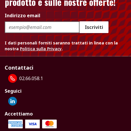
prodotto e sulle nostre offerte!
Indirizzo email
Iscriviti
I dati personali forniti saranno trattati in linea con la
nostra
Politica sulla Privacy
.
Contattaci
02.66.058.1
Seguici
Accettiamo