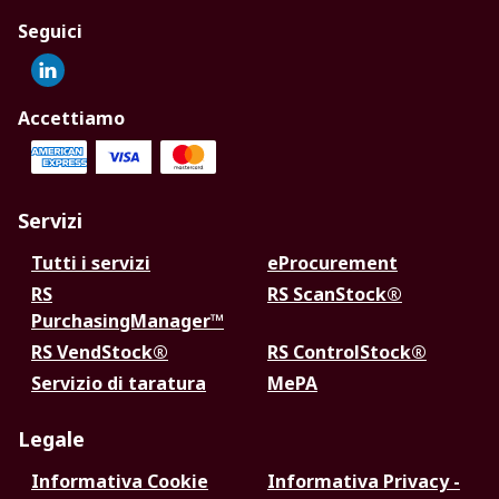
Seguici
Accettiamo
Servizi
Tutti i servizi
eProcurement
RS
RS ScanStock®
PurchasingManager™
RS VendStock®
RS ControlStock®
Servizio di taratura
MePA
Legale
Informativa Cookie
Informativa Privacy -