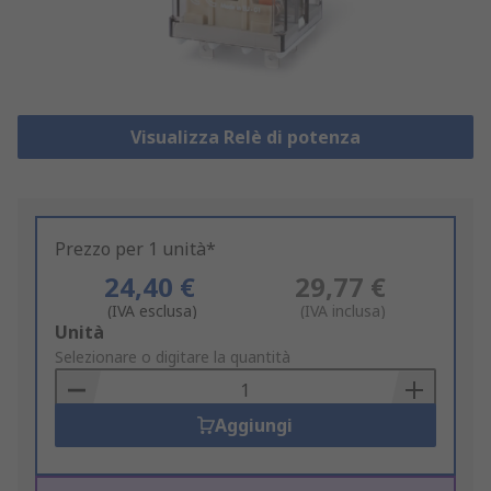
Visualizza Relè di potenza
Prezzo per 1 unità*
24,40 €
29,77 €
(IVA esclusa)
(IVA inclusa)
Add
Unità
to
Selezionare o digitare la quantità
Basket
Aggiungi