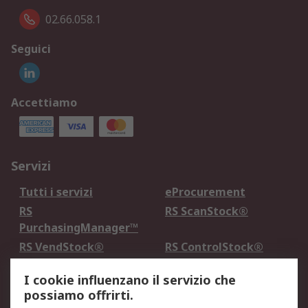
02.66.058.1
Seguici
Accettiamo
Servizi
Tutti i servizi
eProcurement
RS
RS ScanStock®
PurchasingManager™
RS VendStock®
RS ControlStock®
Servizio di taratura
MePA
I cookie influenzano il servizio che
possiamo offrirti.
Legale