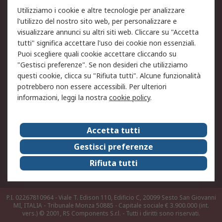
Utilizziamo i cookie e altre tecnologie per analizzare
Informativa Cookie
Informativa Privacy -
l'utilizzo del nostro sito web, per personalizzare e
Aggiornata
visualizzare annunci su altri siti web. Cliccare su "Accetta
Email Security
Termini d'uso
tutti" significa accettare l'uso dei cookie non essenziali.
Condizioni di vendita
Condizioni generali di
Puoi scegliere quali cookie accettare cliccando su
servizio
"Gestisci preferenze". Se non desideri che utilizziamo
questi cookie, clicca su "Rifiuta tutti". Alcune funzionalità
Etica e responsabilità
potrebbero non essere accessibili. Per ulteriori
informazioni, leggi la nostra
cookie policy
.
Chi Siamo
Chi Siamo
Contattaci
Accetta tutti
Supporto
ESG
Gestisci preferenze
Carriere
RS Group
Rifiuta tutti
Press Centre
Discovery: il Blog di RS
P.I. 02267810964 - Viale T. Edison 110, Edificio C, 20099 Sesto San Giovanni
MI, ITALIA - Tribunale Monza 50885 - Capitale sociale € 3.900.000 (int.
vers.)
© 2001, RS Components S.r.l. - Tutti i diritti sono riservati.