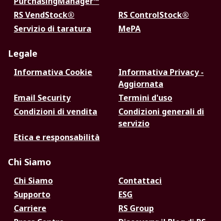
PurchasingManager™
RS VendStock®
RS ControlStock®
Servizio di taratura
MePA
Legale
Informativa Cookie
Informativa Privacy -
Aggiornata
Email Security
Termini d'uso
Condizioni di vendita
Condizioni generali di
servizio
Etica e responsabilità
Chi Siamo
Chi Siamo
Contattaci
Supporto
ESG
Carriere
RS Group