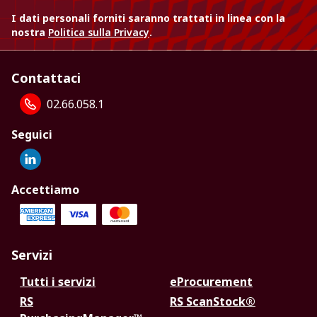
I dati personali forniti saranno trattati in linea con la
nostra
Politica sulla Privacy
.
Contattaci
02.66.058.1
Seguici
Accettiamo
Servizi
Tutti i servizi
eProcurement
RS
RS ScanStock®