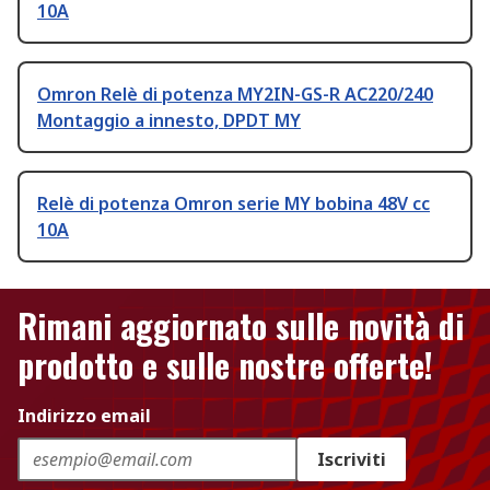
10A
Omron Relè di potenza MY2IN-GS-R AC220/240
Montaggio a innesto, DPDT MY
Relè di potenza Omron serie MY bobina 48V cc
10A
Rimani aggiornato sulle novità di
prodotto e sulle nostre offerte!
Indirizzo email
Iscriviti