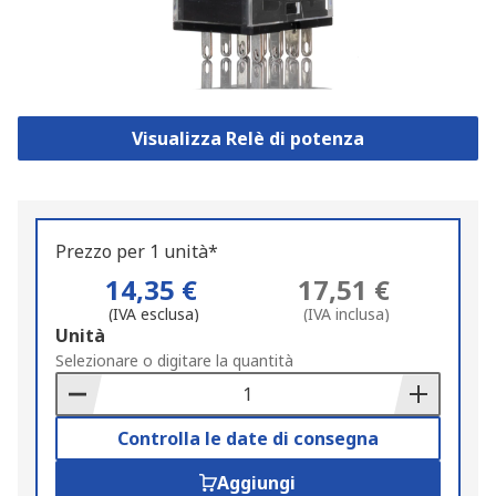
Visualizza Relè di potenza
Prezzo per 1 unità*
14,35 €
17,51 €
(IVA esclusa)
(IVA inclusa)
Add
Unità
to
Selezionare o digitare la quantità
Basket
Controlla le date di consegna
Aggiungi