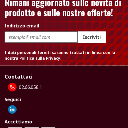
Rimani aggiornato sulle novità di
prodotto e sulle nostre offerte!
Indirizzo email
Iscriviti
I dati personali forniti saranno trattati in linea con la
nostra
Politica sulla Privacy
.
Contattaci
02.66.058.1
Seguici
Accettiamo