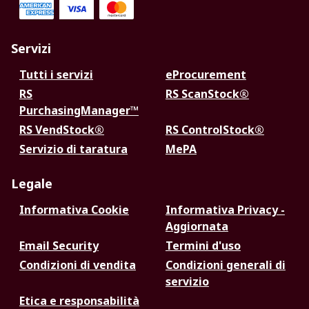
Servizi
Tutti i servizi
eProcurement
RS
RS ScanStock®
PurchasingManager™
RS VendStock®
RS ControlStock®
Servizio di taratura
MePA
Legale
Informativa Cookie
Informativa Privacy -
Aggiornata
Email Security
Termini d'uso
Condizioni di vendita
Condizioni generali di
servizio
Etica e responsabilità