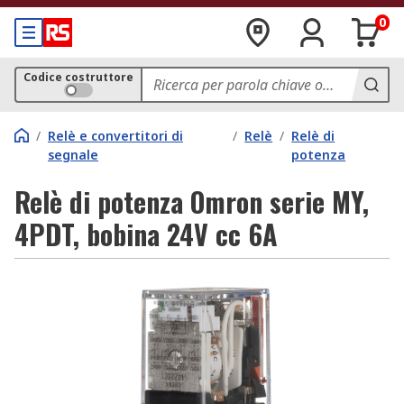
0
Codice costruttore
/
Relè e convertitori di
/
Relè
/
Relè di
segnale
potenza
Relè di potenza Omron serie MY,
4PDT, bobina 24V cc 6A