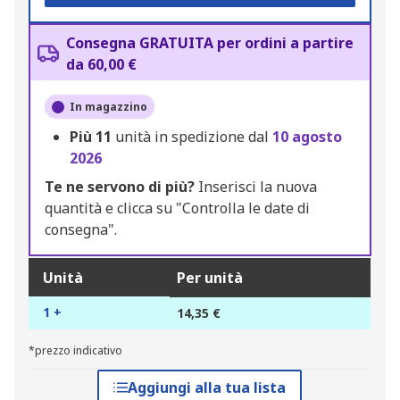
Consegna GRATUITA per ordini a partire
da 60,00 €
In magazzino
Più
11
unità in spedizione dal
10 agosto
2026
Te ne servono di più?
Inserisci la nuova
quantità e clicca su "Controlla le date di
consegna".
Unità
Per unità
1 +
14,35 €
*prezzo indicativo
Aggiungi alla tua lista