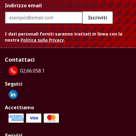
Indirizzo email
Iscriviti
I dati personali forniti saranno trattati in linea con la
nostra
Politica sulla Privacy
.
Contattaci
02.66.058.1
Seguici
Accettiamo
Servizi