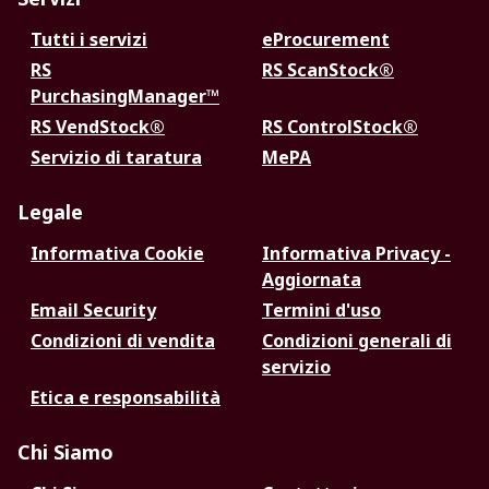
Tutti i servizi
eProcurement
RS
RS ScanStock®
PurchasingManager™
RS VendStock®
RS ControlStock®
Servizio di taratura
MePA
Legale
Informativa Cookie
Informativa Privacy -
Aggiornata
Email Security
Termini d'uso
Condizioni di vendita
Condizioni generali di
servizio
Etica e responsabilità
Chi Siamo