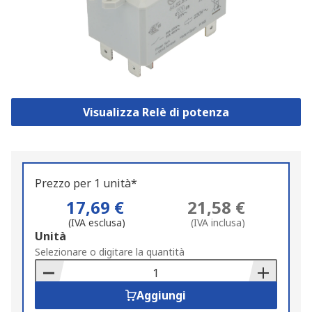
Visualizza Relè di potenza
Prezzo per 1 unità*
17,69 €
21,58 €
(IVA esclusa)
(IVA inclusa)
Add
Unità
to
Selezionare o digitare la quantità
Basket
Aggiungi