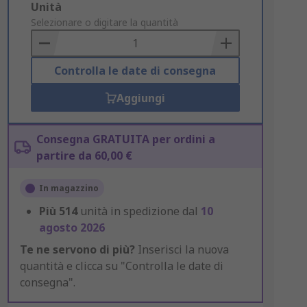
Add
Unità
to
Selezionare o digitare la quantità
Basket
Controlla le date di consegna
Aggiungi
Consegna GRATUITA per ordini a
partire da 60,00 €
In magazzino
Più
514
unità in spedizione dal
10
agosto 2026
Te ne servono di più?
Inserisci la nuova
quantità e clicca su "Controlla le date di
consegna".