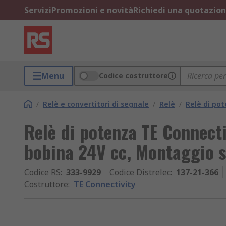
Servizi
Promozioni e novità
Richiedi una quotazio
Menu
Codice costruttore
/
Relè e convertitori di segnale
/
Relè
/
Relè di po
Relè di potenza TE Connecti
bobina 24V cc, Montaggio s
Codice RS
:
333-9929
Codice Distrelec
:
137-21-366
Costruttore
:
TE Connectivity