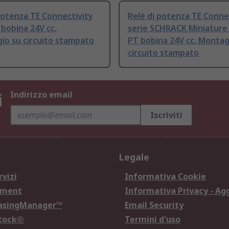
potenza TE Connectivity
Relè di potenza TE Conne
 bobina 24V cc,
serie SCHRACK Miniature
io su circuito stampato
PT bobina 24V cc, Montag
circuito stampato
i
Indirizzo email
Iscriviti
Legale
rvizi
Informativa Cookie
ement
Informativa Privacy - Ag
hasingManager™
Email Security
Stock®
Termini d'uso