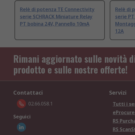
Relè di potenza TE Connectivity
Relè di 
serie SCHRACK Miniature Relay
serie PT
PT bobina 24V, Pannello 10mA
Montagg
12A
Rimani aggiornato sulle novità d
prodotto e sulle nostre offerte!
Contattaci
Servizi
02.66.058.1
Tutti i se
eProcur
Seguici
RS Purc
RS Scan