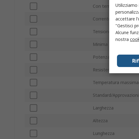
Utilizziamo 
Con terminazione/sen
personalizza
accettare l
Corrente di commutaz
"Gestisci pr
Tensione commutazio
Alcune funzi
nostra
cook
Minima temperatura o
Potenza di commutaz
Ri
Resistenza bobina
Temperatura massima 
Standard/Approvazioni
Larghezza
Altezza
Lunghezza