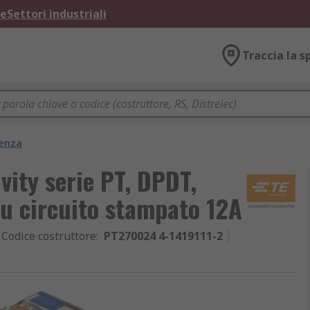
ne
Settori industriali
Traccia la s
tenza
vity serie PT, DPDT,
u circuito stampato 12A
Codice costruttore
:
PT270024 4-1419111-2