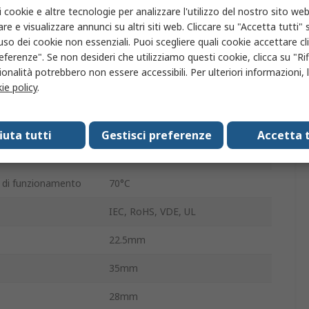
i cookie e altre tecnologie per analizzare l'utilizzo del nostro sito web
za terminazione
Attacco rapido
re e visualizzare annunci su altri siti web. Cliccare su "Accetta tutti" s
'uso dei cookie non essenziali. Puoi scegliere quali cookie accettare c
ione
12A
eferenze". Se non desideri che utilizziamo questi cookie, clicca su "Rifi
ne CA
400V ca
onalità potrebbero non essere accessibili. Per ulteriori informazioni, l
ie policy
.
perativa
-40°C
ione
3kVA
fiuta tutti
Gestisci preferenze
Accetta t
777Ω
di funzionamento
70°C
IEC, RoHS, VDE, UL
22.5mm
35mm
28mm