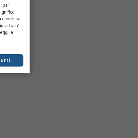
, per
ignifica
liccando su
uta tutti".
eggi la
utti