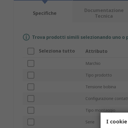
Documentazione
Specifiche
Tecnica
Trova prodotti simili selezionando uno o p
Seleziona tutto
Attributo
Marchio
Tipo prodotto
Tensione bobina
Configurazione contat
Tipo montaggio
I cookie
Serie