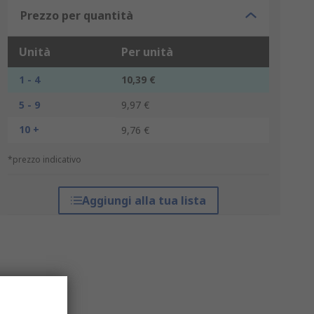
Prezzo per quantità
Unità
Per unità
1 - 4
10,39 €
5 - 9
9,97 €
10 +
9,76 €
*prezzo indicativo
Aggiungi alla tua lista