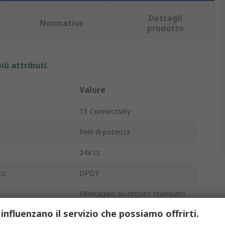
Dettagli
Normative
prodotto
iù attributi.
Valore
TE Connectivity
Relè di potenza
24V cc
to
DPDT
Montaggio su circuito stampato
 influenzano il servizio che possiamo offrirti.
PT