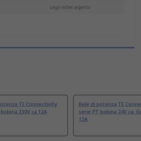
Lega nichel argento
potenza TE Connectivity
Relè di potenza TE Conne
 bobina 230V ca 12A
serie PT bobina 24V ca, G
12A