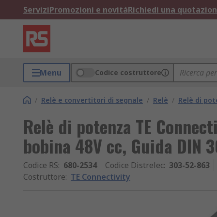
Servizi
Promozioni e novità
Richiedi una quotazio
Menu
Codice costruttore
/
Relè e convertitori di segnale
/
Relè
/
Relè di po
Relè di potenza TE Connecti
bobina 48V cc, Guida DIN 
Codice RS
:
680-2534
Codice Distrelec
:
303-52-863
Costruttore
:
TE Connectivity