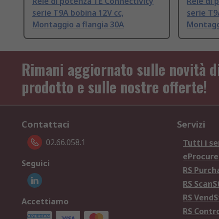
Relè di potenza TE Connectivity
Relè di 
serie T9A bobina 12V cc,
serie T9
Montaggio a flangia 30A
Montaggi
Rimani aggiornato sulle novità d
prodotto e sulle nostre offerte!
Contattaci
Servizi
02.66.058.1
Tutti i se
eProcur
Seguici
RS Purc
RS Scan
RS Vend
Accettiamo
RS Contr