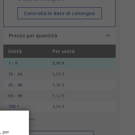
Controlla le date di consegna
Prezzo per quantità
Unità
Per unità
1 - 9
5,91 €
10 - 24
5,53 €
25 - 49
5,26 €
50 - 99
5,12 €
100 +
4,99 €
*prezzo indicativo
, per