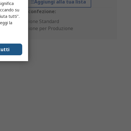
Aggiungi alla tua lista
ignifica
liccando su
Opzioni di confezione:
uta tutti".
Confezione Standard
eggi la
Confezione per Produzione
utti