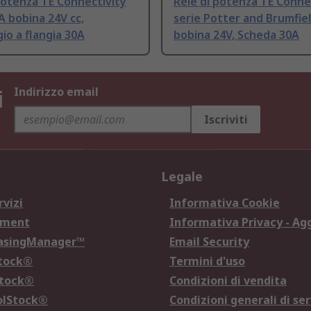
potenza TE Connectivity
Relè di potenza TE Conne
A bobina 24V cc,
serie Potter and Brumfie
o a flangia 30A
bobina 24V, Scheda 30A
i
Indirizzo email
Iscriviti
Legale
rvizi
Informativa Cookie
ement
Informativa Privacy - Ag
hasingManager™
Email Security
Stock®
Termini d'uso
Stock®
Condizioni di vendita
olStock®
Condizioni generali di ser