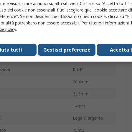
re e visualizzare annunci su altri siti web. Cliccare su "Accetta tutti" s
/senza terminazione
Foro passante
'uso dei cookie non essenziali. Puoi scegliere quali cookie accettare c
eferenze". Se non desideri che utilizziamo questi cookie, clicca su "Rifi
mutazione
30A
onalità potrebbero non essere accessibili. Per ulteriori informazioni, l
ie policy
.
ura operativa
-55°C
a
2.3kΩ
fiuta tutti
Gestisci preferenze
Accetta t
sima di funzionamento
85°C
zioni
RoHS
20.4mm
32.5mm
14mm
i
Lega di argento
tto
75mΩ