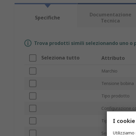
Documentazione
Specifiche
Tecnica
Trova prodotti simili selezionando uno o p
Seleziona tutto
Attributo
Marchio
Tensione bobina
Tipo prodotto
Configurazione c
I cookie
Tipo montaggio
Utilizziamo 
Serie