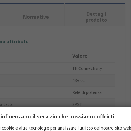
Dettagli
Normative
prodotto
iù attributi.
Valore
TE Connectivity
48V cc
Relè di potenza
ontatto
SPST
 influenzano il servizio che possiamo offrirti.
Guida DIN
i cookie e altre tecnologie per analizzare l'utilizzo del nostro sito web
T9A