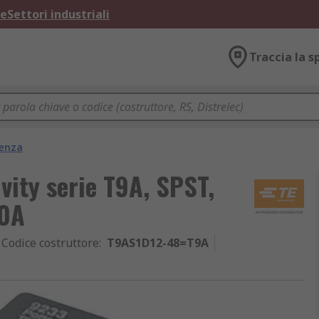
ne
Settori industriali
Traccia la s
tenza
vity serie T9A, SPST,
30A
Codice costruttore
:
T9AS1D12-48=T9A