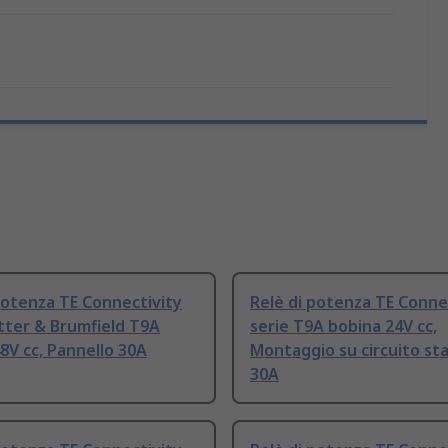
potenza TE Connectivity
Relè di potenza TE Conne
tter & Brumfield T9A
serie T9A bobina 24V cc,
8V cc, Pannello 30A
Montaggio su circuito s
30A