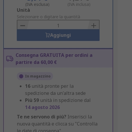
(IVA esclusa)
(IVA inclusa)
Add
Unità
to
Selezionare o digitare la quantità
Basket
Aggiungi
Consegna GRATUITA per ordini a
partire da 60,00 €
In magazzino
16
unità pronte per la
spedizione da un'altra sede
Più
59
unità in spedizione dal
14 agosto 2026
Te ne servono di più?
Inserisci la
nuova quantità e clicca su "Controlla
le date di consegna".