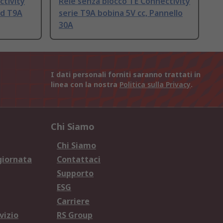
ctivity
Relè senza blocco TE Connectivity
ld T9A
serie T9A bobina 5V cc, Pannello
30A
I dati personali forniti saranno trattati in
linea con la nostra
Politica sulla Privacy
.
Chi Siamo
Chi Siamo
giornata
Contattaci
Supporto
ESG
Carriere
vizio
RS Group