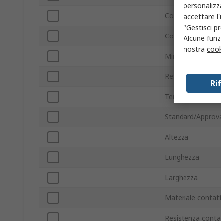
personalizza
Con terminazione
accettare l
"Gestisci pr
Corrente di com
Alcune funzi
nostra
cook
Minima temperat
Resistenza bobin
Ri
Temperatura mas
Standard/Approva
Altezza
Lunghezza
Larghezza
Materiale contatt
Resistenza conta