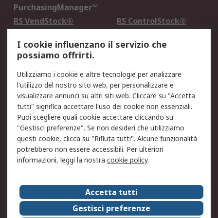
PurchasingManager™
RS VendStock®
RS ControlStock®
Servizio di taratura
MePA
I cookie influenzano il servizio che
possiamo offrirti.
Legale
Utilizziamo i cookie e altre tecnologie per analizzare
Informativa Cookie
Informativa Privacy -
l'utilizzo del nostro sito web, per personalizzare e
Aggiornata
visualizzare annunci su altri siti web. Cliccare su "Accetta
Email Security
Termini d'uso
tutti" significa accettare l'uso dei cookie non essenziali.
Condizioni di vendita
Condizioni generali di
Puoi scegliere quali cookie accettare cliccando su
servizio
"Gestisci preferenze". Se non desideri che utilizziamo
questi cookie, clicca su "Rifiuta tutti". Alcune funzionalità
Etica e responsabilità
potrebbero non essere accessibili. Per ulteriori
informazioni, leggi la nostra
cookie policy
.
Chi Siamo
Chi Siamo
Contattaci
Accetta tutti
Supporto
ESG
Gestisci preferenze
Carriere
RS Group