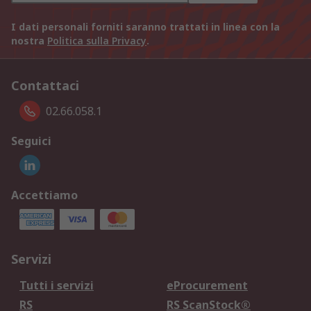
I dati personali forniti saranno trattati in linea con la
nostra
Politica sulla Privacy
.
Contattaci
02.66.058.1
Seguici
Accettiamo
Servizi
Tutti i servizi
eProcurement
RS
RS ScanStock®