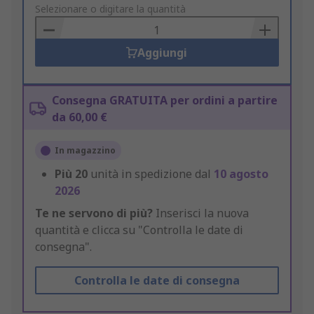
to
Selezionare o digitare la quantità
Basket
Aggiungi
Consegna GRATUITA per ordini a partire
da 60,00 €
In magazzino
Più
20
unità in spedizione dal
10 agosto
2026
Te ne servono di più?
Inserisci la nuova
quantità e clicca su "Controlla le date di
consegna".
Controlla le date di consegna