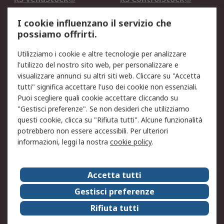
Servizio di taratura
MePA
I cookie influenzano il servizio che
possiamo offrirti.
Legale
Utilizziamo i cookie e altre tecnologie per analizzare
Informativa Cookie
Informativa Privacy -
l'utilizzo del nostro sito web, per personalizzare e
Aggiornata
visualizzare annunci su altri siti web. Cliccare su "Accetta
Email Security
Termini d'uso
tutti" significa accettare l'uso dei cookie non essenziali.
Condizioni di vendita
Condizioni generali di
Puoi scegliere quali cookie accettare cliccando su
servizio
"Gestisci preferenze". Se non desideri che utilizziamo
questi cookie, clicca su "Rifiuta tutti". Alcune funzionalità
Etica e responsabilità
potrebbero non essere accessibili. Per ulteriori
informazioni, leggi la nostra
cookie policy
.
Chi Siamo
Chi Siamo
Contattaci
Accetta tutti
Supporto
ESG
Gestisci preferenze
Carriere
RS Group
Rifiuta tutti
Press Centre
Discovery: il Blog di RS