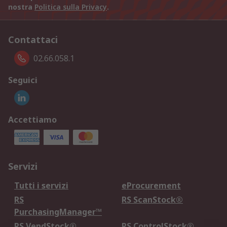
nostra
Politica sulla Privacy
.
Contattaci
02.66.058.1
Seguici
Accettiamo
Servizi
Tutti i servizi
eProcurement
RS
RS ScanStock®
PurchasingManager™
RS VendStock®
RS ControlStock®