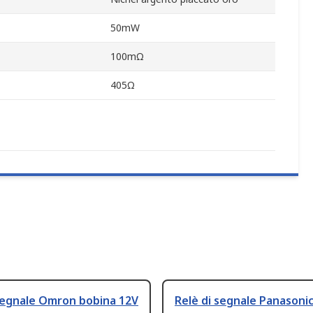
50mW
100mΩ
405Ω
segnale Omron bobina 12V
Relè di segnale Panasoni