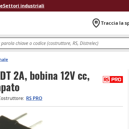
ne
Settori industriali
Traccia la s
nale
DT 2A, bobina 12V cc,
mpato
Costruttore
:
RS PRO