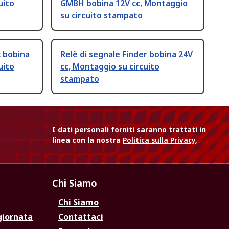
uito
GMBH bobina 12V cc, Montaggio
su circuito stampato
c bobina
Relè di segnale Finder bobina 24V
uito
cc, Montaggio su circuito
stampato
I dati personali forniti saranno trattati in
linea con la nostra
Politica sulla Privacy
.
Chi Siamo
Chi Siamo
giornata
Contattaci