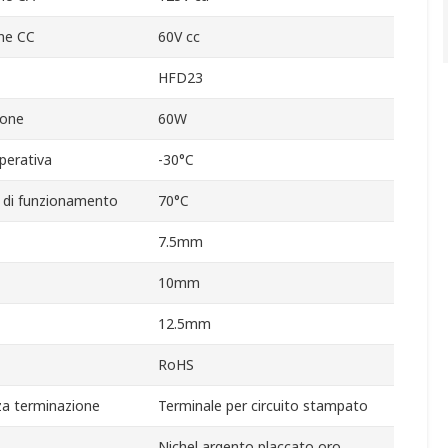
ne CC
60V cc
HFD23
ione
60W
perativa
-30°C
di funzionamento
70°C
7.5mm
10mm
12.5mm
RoHS
za terminazione
Terminale per circuito stampato
Nichel argento placcato oro