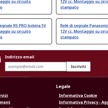
aggio su circuito
12V cc, Montaggio su circ
to
stampato
segnale RS PRO bobina 5V
Relè di segnale Panasoni
aggio su circuito
12V cc, Montaggio su circ
to
stampato
i
Indirizzo email
Iscriviti
Legale
rvizi
Informativa Cookie
ement
Informativa Privacy - Ag