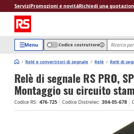
Servizi
Promozioni e novità
Richiedi una quotazio
Menu
Codice costruttore
/
Relè e convertitori di segnale
/
Relè
/
Relè di seg
Relè di segnale RS PRO, SP
Montaggio su circuito sta
Codice RS
:
476-725
Codice Distrelec
:
304-05-678