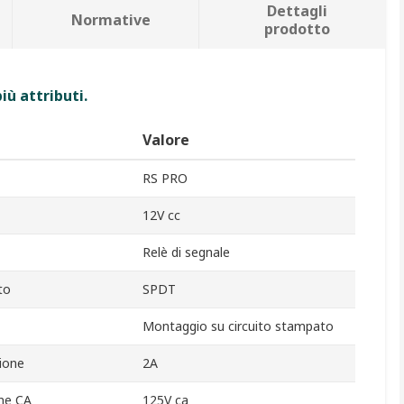
Dettagli
Normative
prodotto
iù attributi.
Valore
RS PRO
12V cc
Relè di segnale
to
SPDT
Montaggio su circuito stampato
ione
2A
ne CA
125V ca