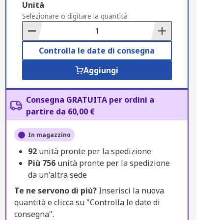
Add
Unità
to
Selezionare o digitare la quantità
Basket
Controlla le date di consegna
Aggiungi
Consegna GRATUITA per ordini a
partire da 60,00 €
In magazzino
92
unità pronte per la spedizione
Più
756
unità pronte per la spedizione
da un'altra sede
Te ne servono di più?
Inserisci la nuova
quantità e clicca su "Controlla le date di
consegna".