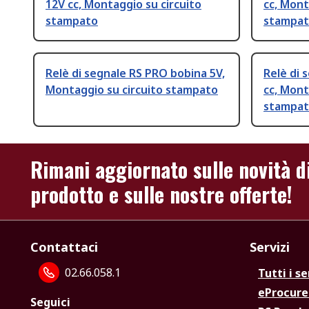
12V cc, Montaggio su circuito
cc, Mont
stampato
stampa
Relè di segnale RS PRO bobina 5V,
Relè di 
Montaggio su circuito stampato
cc, Mont
stampa
Rimani aggiornato sulle novità d
prodotto e sulle nostre offerte!
Contattaci
Servizi
02.66.058.1
Tutti i se
eProcur
Seguici