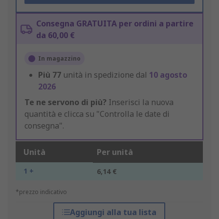
Consegna GRATUITA per ordini a partire
da 60,00 €
In magazzino
Più
77
unità in spedizione dal
10 agosto
2026
Te ne servono di più?
Inserisci la nuova
quantità e clicca su "Controlla le date di
consegna".
Unità
Per unità
1 +
6,14 €
*prezzo indicativo
Aggiungi alla tua lista