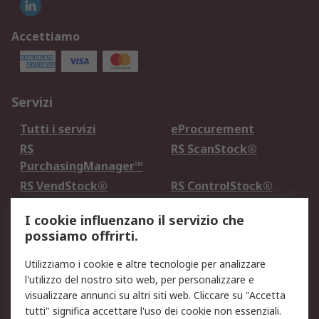
Accettiamo
Servizi
Tutti i servizi
eProcurement
RS
RS ScanStock®
PurchasingManager™
RS VendStock®
RS ControlStock®
Servizio di taratura
MePA
I cookie influenzano il servizio che
possiamo offrirti.
Legale
Utilizziamo i cookie e altre tecnologie per analizzare
Informativa Cookie
Informativa Privacy -
l'utilizzo del nostro sito web, per personalizzare e
Aggiornata
visualizzare annunci su altri siti web. Cliccare su "Accetta
Email Security
Termini d'uso
tutti" significa accettare l'uso dei cookie non essenziali.