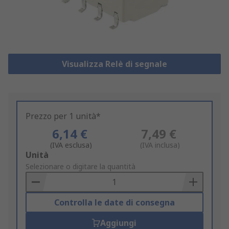
Visualizza Relè di segnale
Prezzo per 1 unità*
6,14 €
7,49 €
(IVA esclusa)
(IVA inclusa)
Add
Unità
to
Selezionare o digitare la quantità
Basket
Controlla le date di consegna
Aggiungi