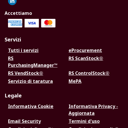
Accettiamo
Servizi
Tutti i servizi
eProcurement
RS
RS ScanStock®
PurchasingManager™
RS VendStock®
RS ControlStock®
Servizio di taratura
MePA
Legale
Informativa Cookie
Informativa Privacy -
Aggiornata
Email Security
Termini d'uso