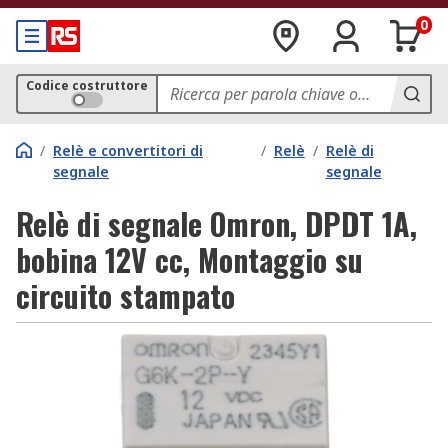
0
Codice costruttore
/
Relè e convertitori di
/
Relè
/
Relè di
segnale
segnale
Relè di segnale Omron, DPDT 1A,
bobina 12V cc, Montaggio su
circuito stampato