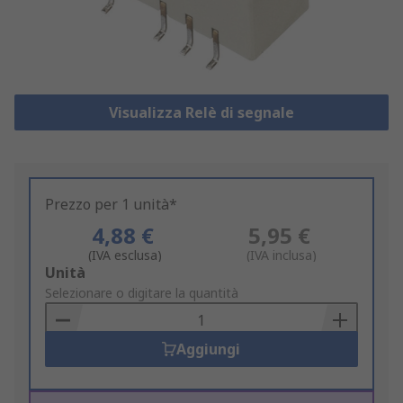
Visualizza Relè di segnale
Prezzo per 1 unità*
4,88 €
5,95 €
(IVA esclusa)
(IVA inclusa)
Add
Unità
to
Selezionare o digitare la quantità
Basket
Aggiungi