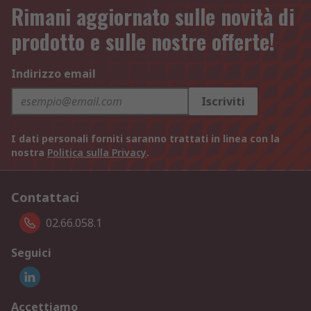
Rimani aggiornato sulle novità di
prodotto e sulle nostre offerte!
Indirizzo email
Iscriviti
I dati personali forniti saranno trattati in linea con la
nostra
Politica sulla Privacy
.
Contattaci
02.66.058.1
Seguici
Accettiamo