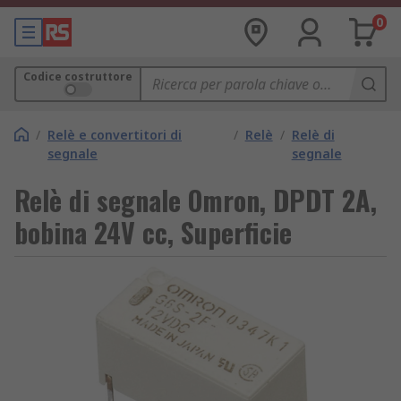
0
Codice costruttore
/
Relè e convertitori di
/
Relè
/
Relè di
segnale
segnale
Relè di segnale Omron, DPDT 2A,
bobina 24V cc, Superficie