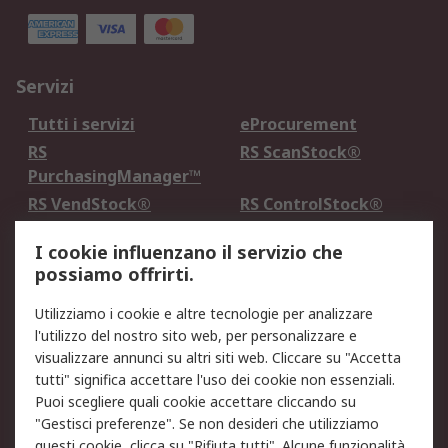
Servizi
Tutti i servizi
eProcurement
RS
RS ScanStock®
PurchasingManager™
RS VendStock®
RS ControlStock®
Servizio di taratura
MePA
I cookie influenzano il servizio che
possiamo offrirti.
Legale
Utilizziamo i cookie e altre tecnologie per analizzare
Informativa Cookie
Informativa Privacy -
l'utilizzo del nostro sito web, per personalizzare e
Aggiornata
visualizzare annunci su altri siti web. Cliccare su "Accetta
Email Security
Termini d'uso
tutti" significa accettare l'uso dei cookie non essenziali.
Condizioni di vendita
Condizioni generali di
Puoi scegliere quali cookie accettare cliccando su
servizio
"Gestisci preferenze". Se non desideri che utilizziamo
questi cookie, clicca su "Rifiuta tutti". Alcune funzionalità