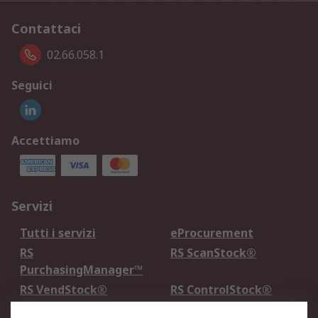
Contattaci
02.66.058.1
Seguici
Accettiamo
Servizi
Tutti i servizi
eProcurement
RS
RS ScanStock®
PurchasingManager™
RS VendStock®
RS ControlStock®
Servizio di taratura
MePA