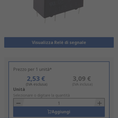
Visualizza Relè di segnale
Prezzo per 1 unità*
2,53 €
3,09 €
(IVA esclusa)
(IVA inclusa)
Add
Unità
to
Selezionare o digitare la quantità
Basket
Aggiungi