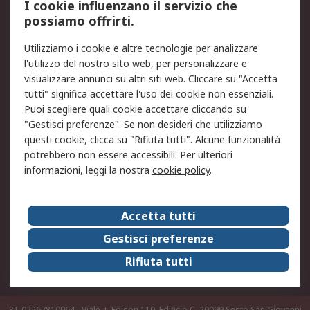
I cookie influenzano il servizio che
possiamo offrirti.
Legale
Utilizziamo i cookie e altre tecnologie per analizzare
Informativa Cookie
Informativa Privacy -
l'utilizzo del nostro sito web, per personalizzare e
Aggiornata
visualizzare annunci su altri siti web. Cliccare su "Accetta
Email Security
Termini d'uso
tutti" significa accettare l'uso dei cookie non essenziali.
Condizioni di vendita
Condizioni generali di
Puoi scegliere quali cookie accettare cliccando su
servizio
"Gestisci preferenze". Se non desideri che utilizziamo
questi cookie, clicca su "Rifiuta tutti". Alcune funzionalità
Etica e responsabilità
potrebbero non essere accessibili. Per ulteriori
informazioni, leggi la nostra
cookie policy
.
Chi Siamo
Chi Siamo
Contattaci
Accetta tutti
Supporto
ESG
Gestisci preferenze
Carriere
RS Group
Rifiuta tutti
Press Centre
Discovery: il Blog di RS
P.I. 02267810964 - Viale T. Edison 110, Edificio C, 20099 Sesto San Giovanni