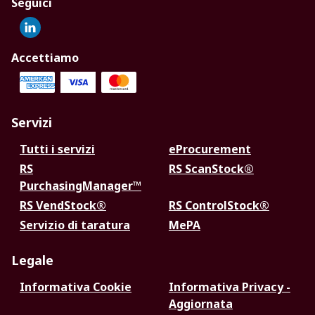
Seguici
Accettiamo
Servizi
Tutti i servizi
eProcurement
RS
RS ScanStock®
PurchasingManager™
RS VendStock®
RS ControlStock®
Servizio di taratura
MePA
Legale
Informativa Cookie
Informativa Privacy -
Aggiornata