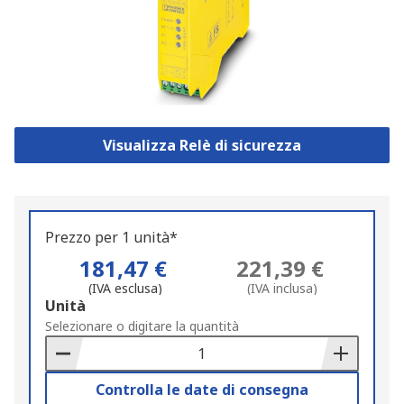
Visualizza Relè di sicurezza
Prezzo per 1 unità*
181,47 €
221,39 €
(IVA esclusa)
(IVA inclusa)
Add
Unità
to
Selezionare o digitare la quantità
Basket
Controlla le date di consegna