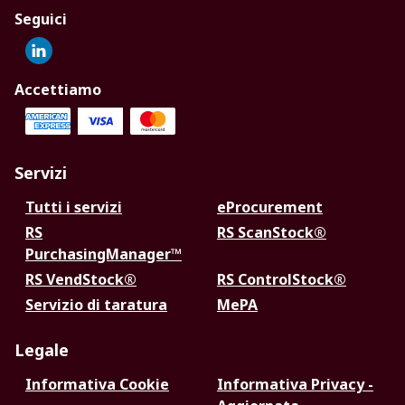
Seguici
Accettiamo
Servizi
Tutti i servizi
eProcurement
RS
RS ScanStock®
PurchasingManager™
RS VendStock®
RS ControlStock®
Servizio di taratura
MePA
Legale
Informativa Cookie
Informativa Privacy -