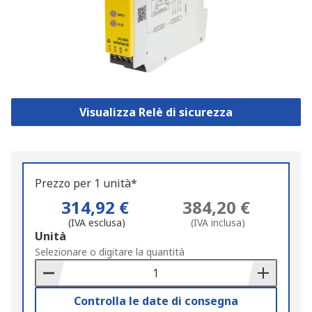
Visualizza Relè di sicurezza
Prezzo per 1 unità*
314,92 €
384,20 €
(IVA esclusa)
(IVA inclusa)
Add
Unità
to
Selezionare o digitare la quantità
Basket
Controlla le date di consegna