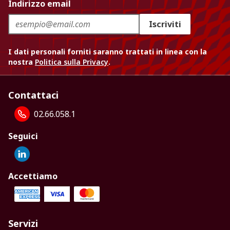
Indirizzo email
Iscriviti
I dati personali forniti saranno trattati in linea con la
nostra
Politica sulla Privacy
.
Contattaci
02.66.058.1
Seguici
Accettiamo
Servizi