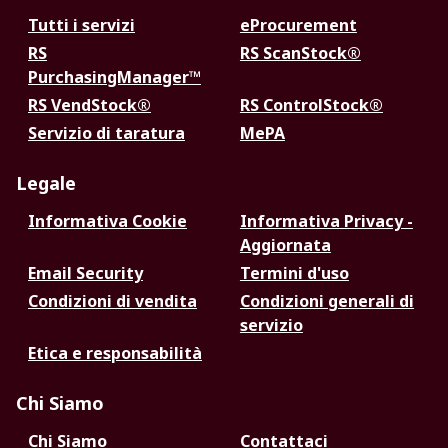
Tutti i servizi
eProcurement
RS
RS ScanStock®
PurchasingManager™
RS VendStock®
RS ControlStock®
Servizio di taratura
MePA
Legale
Informativa Cookie
Informativa Privacy -
Aggiornata
Email Security
Termini d'uso
Condizioni di vendita
Condizioni generali di
servizio
Etica e responsabilità
Chi Siamo
Chi Siamo
Contattaci