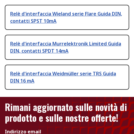
Relè d'interfaccia Wieland serie Flare Guida DIN,
contatti SPST 10mA
Relè d'interfaccia Murrelektronik Limited Guida
DIN, contatti SPDT 14mA
Relè d'interfaccia Weidmüller serie TRS Guida
DIN 16 mA
Rimani aggiornato sulle novità di
prodotto e sulle nostre offerte!
Indirizzo email