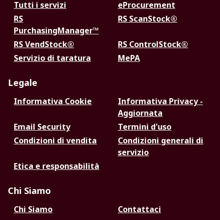
Tutti i servizi
eProcurement
RS
RS ScanStock®
PurchasingManager™
RS VendStock®
RS ControlStock®
Servizio di taratura
MePA
Legale
Informativa Cookie
Informativa Privacy -
Aggiornata
Email Security
Termini d'uso
Condizioni di vendita
Condizioni generali di
servizio
Etica e responsabilità
Chi Siamo
Chi Siamo
Contattaci