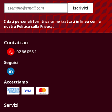
Iscriviti
I dati personali forniti saranno trattati in linea con la
nostra
Politica sulla Privacy
.
Contattaci
02.66.058.1
Seguici
Accettiamo
Servizi