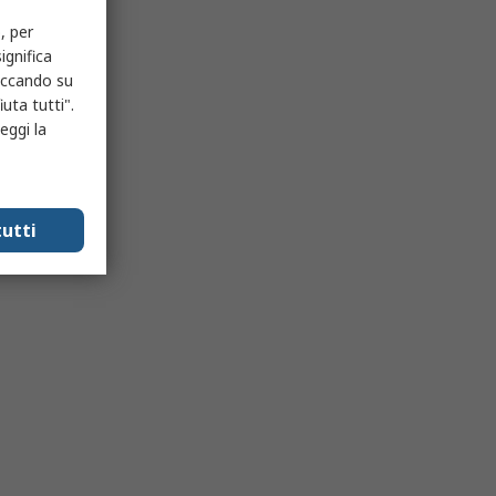
, per
ignifica
liccando su
uta tutti".
eggi la
utti