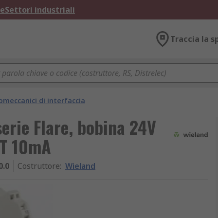
ne
Settori industriali
Traccia la s
omeccanici di interfaccia
serie Flare, bobina 24V
ST 10mA
0.0
Costruttore
:
Wieland