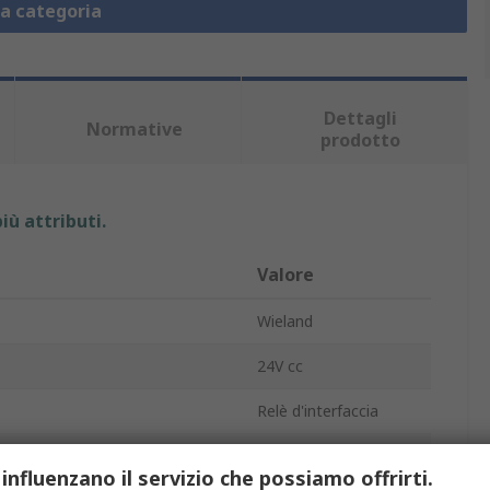
la categoria
Dettagli
Normative
prodotto
iù attributi.
Valore
Wieland
24V cc
Relè d'interfaccia
ontatto
SPST
 influenzano il servizio che possiamo offrirti.