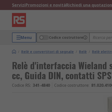
Servizi
Promozioni e novità
Richiedi una quotazio
Menu
Codice costruttore
/
Relè e convertitori di segnale
/
Relè
/
Relè elettr
Relè d'interfaccia Wieland 
cc, Guida DIN, contatti SP
Codice RS
:
341-4840
Codice costruttore
:
81.020.410