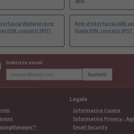
4mA
nterfaccia Wieland serie
Relè d'interfaccia ABB se
ida DIN, contatti SPDT
Guida DIN, contatti SPS
i
Indirizzo email
Iscriviti
Legale
rvizi
Informativa Cookie
ement
Informativa Privacy - Ag
hasingManager™
Email Security