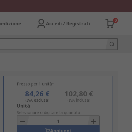
0
pedizione
Accedi / Registrati
Prezzo per 1 unità*
84,26 €
102,80 €
(IVA esclusa)
(IVA inclusa)
Add
Unità
to
Selezionare o digitare la quantità
Basket
Aggiungi