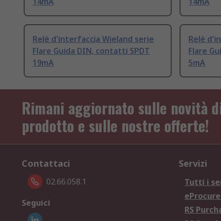
14mA
14mA
Relè d'interfaccia Wieland serie
Relè d'i
Flare Guida DIN, contatti SPDT
Flare Gu
19mA
5mA
Rimani aggiornato sulle novità d
prodotto e sulle nostre offerte!
Contattaci
Servizi
02.66.058.1
Tutti i se
eProcur
Seguici
RS Purc