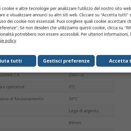
Guida DIN
i cookie e altre tecnologie per analizzare l'utilizzo del nostro sito web
re e visualizzare annunci su altri siti web. Cliccare su "Accetta tutti" s
Flare
'uso dei cookie non essenziali. Puoi scegliere quali cookie accettare c
/senza terminazione
Morsetto a molla
eferenze". Se non desideri che utilizziamo questi cookie, clicca su "Rifi
onalità potrebbero non essere accessibili. Per ulteriori informazioni, l
utazione
6A
ie policy
.
bina
10mA
fiuta tutti
Gestisci preferenze
Accetta t
azione CC
24V cc
azione CA
250V ca
ra operativa
0°C
sima di funzionamento
50°C
i
Lega di argento
89mm