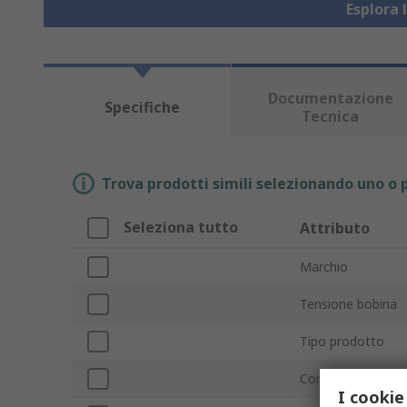
Esplora 
Documentazione
Specifiche
Tecnica
Trova prodotti simili selezionando uno o p
Seleziona tutto
Attributo
Marchio
Tensione bobina
Tipo prodotto
Configurazione c
I cookie