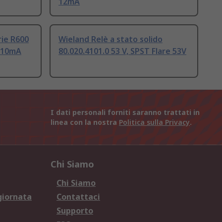
12mA
rie R600
Wieland Relè a stato solido
T 10mA
80.020.4101.0 53 V, SPST Flare 53V
I dati personali forniti saranno trattati in
linea con la nostra
Politica sulla Privacy
.
Chi Siamo
Chi Siamo
giornata
Contattaci
Supporto