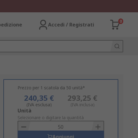
0
pedizione
Accedi / Registrati
Prezzo per 1 scatola da 50 unità*
240,35 €
293,25 €
(IVA esclusa)
(IVA inclusa)
Add
Unità
to
Selezionare o digitare la quantità
Basket
Aggiungi