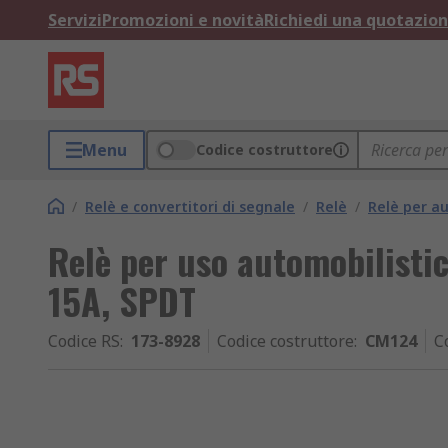
Servizi
Promozioni e novità
Richiedi una quotazio
Menu
Codice costruttore
/
Relè e convertitori di segnale
/
Relè
/
Relè per a
Relè per uso automobilisti
15A, SPDT
Codice RS
:
173-8928
Codice costruttore
:
CM124
C