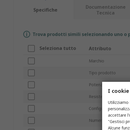
Documentazione
Specifiche
Tecnica
Trova prodotti simili selezionando uno o p
Seleziona tutto
Attributo
Marchio
Tipo prodotto
Potenza bobina
I cookie
Resistenza bobina
Utilizziamo 
Configurazione conta
personalizza
accettare l
Numero di poli
"Gestisci pr
Alcune funzi