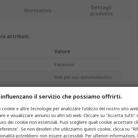
Dettagli
Normative
prodotto
iù attributi.
Valore
Panasonic
Relè per uso automobilistico
1.8W
 influenzano il servizio che possiamo offrirti.
320Ω
i cookie e altre tecnologie per analizzare l'utilizzo del nostro sito web
tto
SPDT
re e visualizzare annunci su altri siti web. Cliccare su "Accetta tutti" s
'uso dei cookie non essenziali. Puoi scegliere quali cookie accettare c
1
eferenze". Se non desideri che utilizziamo questi cookie, clicca su "Rifi
onalità potrebbero non essere accessibili. Per ulteriori informazioni, l