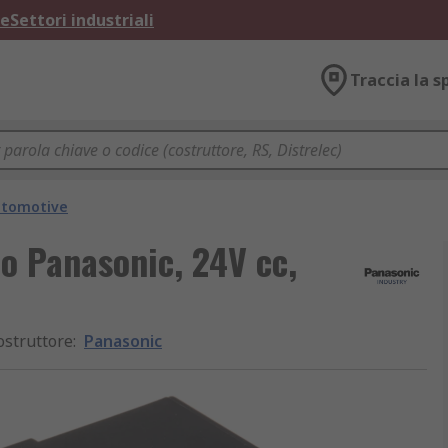
ne
Settori industriali
Traccia la s
utomotive
co Panasonic, 24V cc,
ostruttore
:
Panasonic