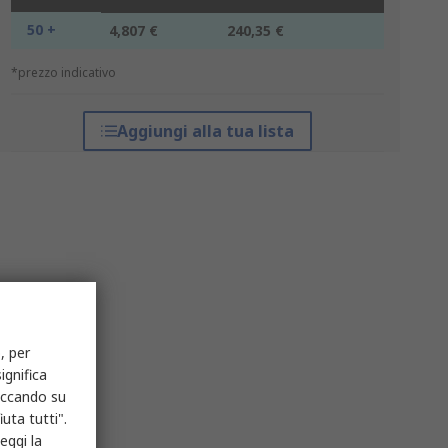
50 +
4,807 €
240,35 €
*prezzo indicativo
Aggiungi alla tua lista
, per
ignifica
liccando su
uta tutti".
eggi la